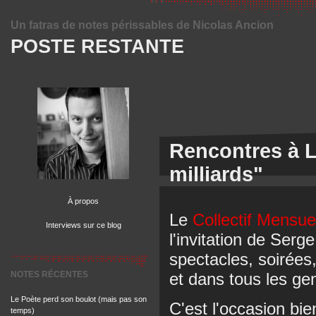
Un fatras de notes périssables de Nicolas Ancion
POSTE RESTANTE
Rencontres à L
milliards"
À propos
Le
Collectif Mensue
Interviews sur ce blog
l'invitation de Serg
spectacles, soirées,
NOTES RÉCENTES
et dans tous les ge
Le Poète perd son boulot (mais pas son
C'est l'occasion bie
temps)