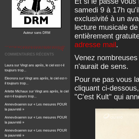
Et si le passé vous 
samedi 9 à 17h qu'il
exclusivité à un av
lecture musicale de
Auteur sans DRM
entièrement gratui
adresse mail
.
COMMENTAIRES RÉCENTS
Venez nombreuses e
n'aurait de sens.
Laura
sur
Vingt ans après, le ciel est-t-il
toujours trop...
Pour ne pas vous lai
Eleonora
sur
Vingt ans après, le ciel est-t-
il toujours trop...
cliquant ci-dessous
Arlette Michaux
sur
Vingt ans après, le ciel
"C'est Kult" qui ann
est-t-il toujours trop...
Annevdvaeren
sur
« Les mesures POUR
la pauvreté »
Annevdvaeren
sur
« Les mesures POUR
la pauvreté »
Annevdvaeren
sur
« Les mesures POUR
la pauvreté »