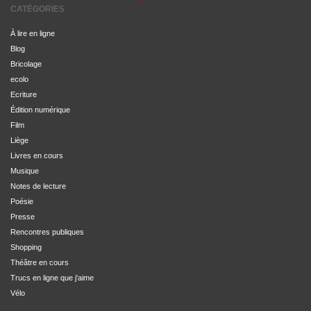
CATÉGORIES
À lire en ligne
Blog
Bricolage
ecolo
Ecriture
Édition numérique
Film
Liège
Livres en cours
Musique
Notes de lecture
Poésie
Presse
Rencontres publiques
Shopping
Théâtre en cours
Trucs en ligne que j'aime
Vélo