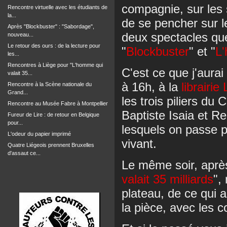
compagnie, sur les
Rencontre virtuelle avec les étudiants de
la...
de se pencher sur 
Après "Blockbuster" : "Sabordage",
deux spectacles que
nouveau...
Le retour des ours : de la lecture pour
"
Blockbuster
" et "
L'
les...
Rencontres à Liège pour "L'homme qui
C'est ce que j'aurai 
valait 35...
à 16h, à la
librairie
Rencontre à la Scène nationale du
Grand...
les trois piliers du
Rencontre au Musée Fabre à Montpellier
Baptiste Isaia et R
Fureur de Lire : de retour en Belgique
pour...
lesquels on passe 
L'odeur du papier imprimé
vivant.
Quatre Liégeois prennent Bruxelles
d'assaut ce...
Le même soir, après
valait 35 milliards
",
plateau, de ce qui 
la pièce, avec les 