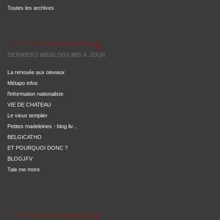
Toutes les archives
DERNIERS WEBLOGS MIS À JOUR
La renouée aux oiseaux
Métapo infos
l'information nationaliste
VIE DE CHATEAU
Le vieux templier
Petites madeleines - blog liv...
BELGICATHO
ET POURQUOI DONC ?
BLOGJFV
Tale me more