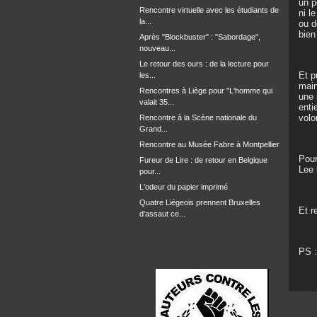
un p
Rencontre virtuelle avec les étudiants de
ni l
la...
ou d
bien
Après "Blockbuster" : "Sabordage",
nouveau...
Le retour des ours : de la lecture pour
Et p
les...
mai
Rencontres à Liège pour "L'homme qui
une 
valait 35...
enti
volo
Rencontre à la Scène nationale du
Grand...
Rencontre au Musée Fabre à Montpellier
Pour
Fureur de Lire : de retour en Belgique
Lee
pour...
L'odeur du papier imprimé
Quatre Liégeois prennent Bruxelles
Et r
d'assaut ce...
PS :