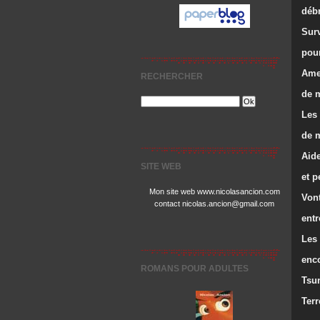
débr
Surv
pour
Ame
RECHERCHER
de 
Les
de 
Aide
SITE WEB
et p
Mon site web www.nicolasancion.com
Vont
contact nicolas.ancion@gmail.com
ent
Les 
enc
ROMANS POUR ADULTES
Tsu
Terr