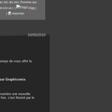
fer
,
bd
,
dis voir
,
l'homme qui
l.icio.us
|
|
Digg
|
|
Imprimer
10/05/2010
temps de vous offrir le
azar Graphicomix
.
e numéro une nouvelle
ois, c'est illustré par le