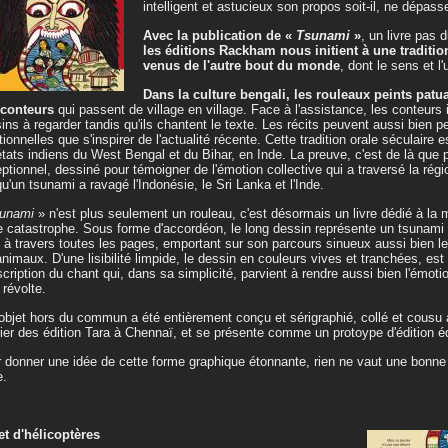
intelligent et astucieux son propos soit-il, ne dépass
Avec la publication de «
Tsunami
»
, un livre pas 
les éditions Rackham nous initient à une traditio
venus de l'autre bout du monde
, dont le sens et l'
Dans la culture bengali, les rouleaux peints patu
 conteurs
qui passent de village en village. Face à l'assistance, les conteurs 
ins à regarder tandis qu'ils chantent le texte. Les récits peuvent aussi bien p
itionnelles que s'inspirer de l'actualité récente. Cette tradition orale séculaire
états indiens du West Bengal et du Bihar, en Inde. La preuve, c'est de là que p
ptionnel, dessiné pour témoigner de l'émotion collective qui a traversé la ré
qu'un tsunami a ravagé l'Indonésie, le Sri Lanka et l'Inde.
unami
» n'est plus seulement un rouleau, c'est désormais un livre dédié à la
e catastrophe. Sous forme d'accordéon, le long dessin représente un tsunami 
u à travers toutes les pages, emportant sur son parcours sinueux aussi bien l
animaux. D'une lisibilité limpide, le dessin en couleurs vives et tranchées, e
scription du chant qui, dans sa simplicité, parvient à rendre aussi bien l'émotio
 révolte.
objet hors du commun a été entièrement conçu et sérigraphié, collé et cousu 
elier des édition Tara à Chennaï, et se présente comme un protoype d'édition é
 donner une idée de cette forme graphique étonnante, rien ne vaut une bonne 
e.
et d'hélicoptères