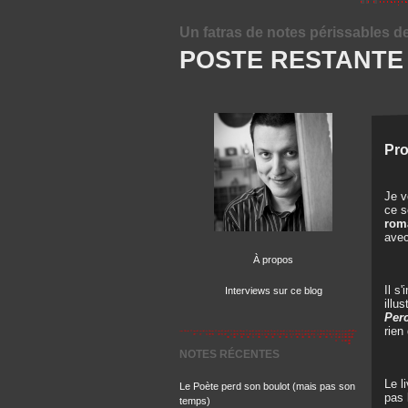
Un fatras de notes périssables d
POSTE RESTANTE
Pro
Je v
ce s
rom
ave
À propos
Il s'
Interviews sur ce blog
illu
Perc
rien
NOTES RÉCENTES
Le l
Le Poète perd son boulot (mais pas son
pas 
temps)