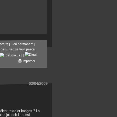
ecture
|
Lien permanent
|
,
baru
,
riad sattouf
,
pascal
del.icio.us
|
|
|
Imprimer
03/04/2009
mêlent texte et images ? La
i joli soit-il, aussi