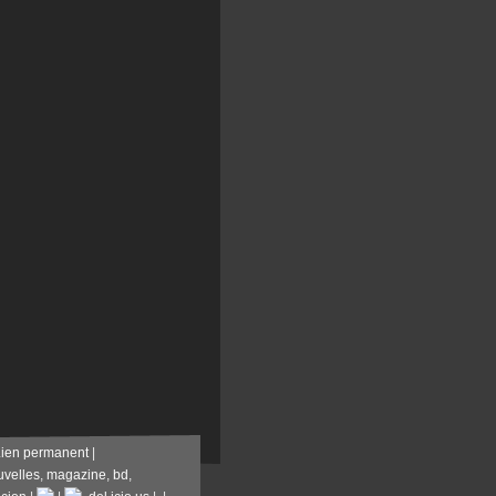
Lien permanent
|
uvelles
,
magazine
,
bd
,