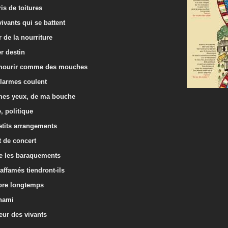
is de toitures
ivants qui se battent
 de la nourriture
r destin
mourir comme des mouches
 larmes coulent
mes yeux, de ma bouche
, politique
etits arrangements
 de concert
re les baraquements
affamés tiendront-ils
ore longtemps
nami
eur des vivants