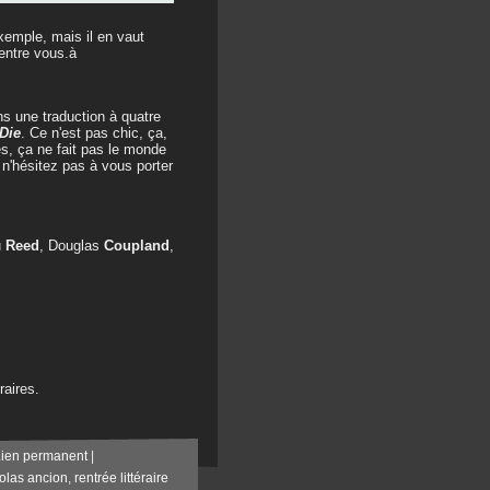
xemple, mais il en vaut
'entre vous.à
ns une traduction à quatre
Die
. Ce n'est pas chic, ça,
s, ça ne fait pas le monde
, n'hésitez pas à vous porter
u
Reed
, Douglas
Coupland
,
raires.
Lien permanent
|
olas ancion
,
rentrée littéraire