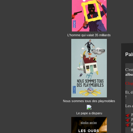
L'homme qui valait 35 milliards
Pa
C'es
alb
Cliq
Et, 
!
Nous sommes tous des playmobiles
Les a
Le pape a disparu
P
P
P