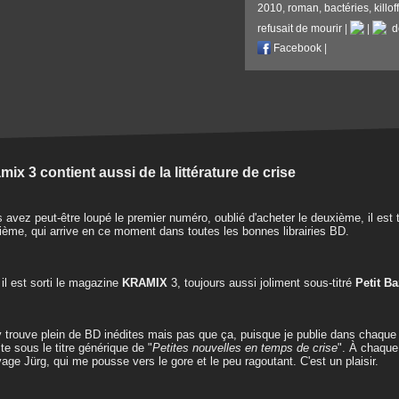
2010
,
roman
,
bactéries
,
killof
refusait de mourir
|
|
de
Facebook
|
mix 3 contient aussi de la littérature de crise
 avez peut-être loupé le premier numéro, oublié d'acheter le deuxième, il est 
sième, qui arrive en ce moment dans toutes les bonnes librairies BD.
 il est sorti le magazine
KRAMIX
3, toujours aussi joliment sous-titré
Petit B
 trouve plein de BD inédites mais pas que ça, puisque je publie dans chaqu
ite sous le titre générique de "
Petites nouvelles en temps de crise
". À chaque f
age Jürg, qui me pousse vers le gore et le peu ragoutant. C'est un plaisir.