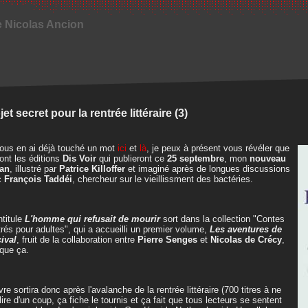
e Nicolas Ancion
jet secret pour la rentrée littéraire (3)
ous en ai déjà touché un mot
ici
et
là
, je peux à présent vous révéler que
ont les éditions
Dis Voir
qui publieront ce
25 septembre
, mon
nouveau
an
, illustré par
Patrice Killoffer
et imaginé après de longues discussions
c
François Taddéi
, chercheur sur le vieillissment des bactéries.
intitule
L'homme qui refusait de mourir
sort dans la collection "Contes
strés pour adultes", qui a accueilli un premier volume,
Les aventures de
ival
, fruit de la collaboration entre
Pierre Senges
et
Nicolas de Crécy
,
 que ça.
ivre sortira donc après l'avalanche de la rentrée littéraire (700 titres à ne
lire d'un coup, ça fiche le tournis et ça fait que tous lecteurs se sentent