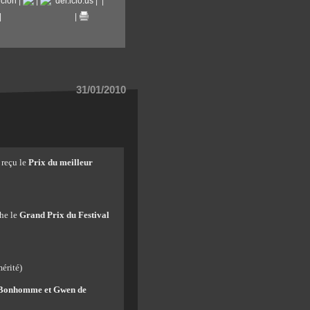
ncion
|
|
del.icio.us
|
|
|
|
31/01/2010
 reçu le
Prix du meilleur
he le
Grand Prix du Festival
érité)
Bonhomme et Gwen de