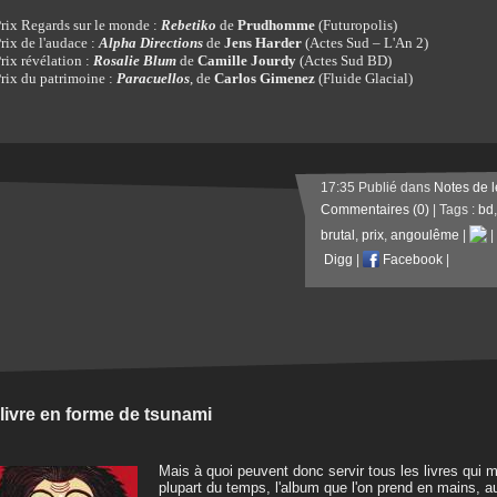
rix Regards sur le monde :
Rebetiko
de
Prudhomme
(Futuropolis)
rix de l'audace :
Alpha Directions
de
Jens Harder
(Actes Sud – L'An 2)
rix révélation :
Rosalie Blum
de
Camille Jourdy
(Actes Sud BD)
rix du patrimoine :
Paracuellos
, de
Carlos Gimenez
(Fluide Glacial)
17:35 Publié dans
Notes de l
Commentaires (0)
| Tags :
bd
brutal
,
prix
,
angoulême
|
|
Digg
|
Facebook
|
livre en forme de tsunami
Mais à quoi peuvent donc servir tous les livres qui 
plupart du temps, l'album que l'on prend en mains, auss