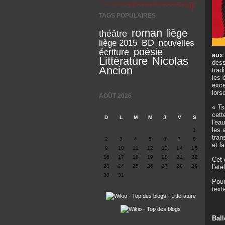
TAGS POPULAIRES
roman
liège
théâtre
BD
liège 2015
nouvelles
poésie
écriture
aux
Littérature
Nicolas
dess
Ancion
trad
les 
exce
lors
AOÛT 2026
«
Ts
cett
D
L
M
M
J
V
S
l'ea
les 
1
tran
2
3
4
5
6
7
8
et la
9
10
11
12
13
14
15
16
17
18
19
20
21
22
Cet 
l'at
23
24
25
26
27
28
29
30
31
Pour
text
Ball