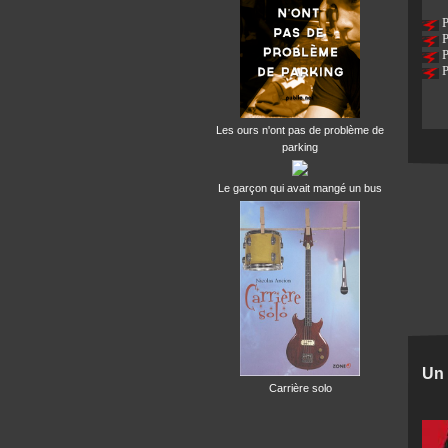
P
P
P
P
Les ours n'ont pas de problème de
parking
Le garçon qui avait mangé un bus
Un 
Carrière solo