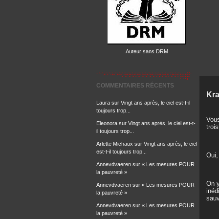
Auteur sans DRM
COMMENTAIRES RÉCENTS
Kra
Laura
sur
Vingt ans après, le ciel est-t-il
toujours trop...
Vous
Eleonora
sur
Vingt ans après, le ciel est-t-
troi
il toujours trop...
Arlette Michaux
sur
Vingt ans après, le ciel
est-t-il toujours trop...
Oui,
Annevdvaeren
sur
« Les mesures POUR
la pauvreté »
On y
Annevdvaeren
sur
« Les mesures POUR
inéd
la pauvreté »
sauv
Annevdvaeren
sur
« Les mesures POUR
la pauvreté »