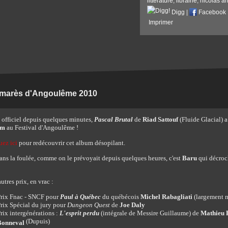
littérature
,
librairie
,
nicolas a
Digg
|
Facebook
Imprimer
lmarès d'Angoulême 2010
t officiel depuis quelques minutes,
Pascal Brutal
de
Riad Sattouf
(Fluide Glacial) a
um
au Festival d'Angoulême !
uez ici
pour redécouvrir cet album désopilant.
dans la foulée, comme on le prévoyait depuis quelques heures, c'est
Baru
qui décroc
utres prix, en vrac :
rix Fnac - SNCF pour
Paul à Québec
du québécois
Michel Rabagliati
(largement m
rix Spécial du jury pour
Dungeon Quest
de
Joe Daly
rix intergénérations :
L'esprit perdu
(intégrale de Messire Guillaume) de
Mathieu 
(Dupuis)
Bonneval