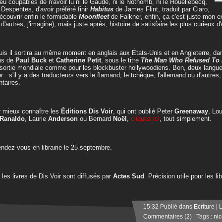
eu coupables de n'avoir lu ni le Gaudé, ni le Nothomb, ni le Houellebecq,
e Despentes, d'avoir préféré finir
Habitus
de James Flint, traduit par Claro,
écouvrir enfin le formidable
Moonfleet
de Falkner, enfin, ça c'est juste mon e
 d'autres, j'imagine), mais juste après, histoire de satisfaire les plus curieux d
uis il sortira au même moment en anglais aux États-Unis et en Angleterre, da
ns de
Paul Buck
et
Catherine Petit
, sous le titre
The Man Who Refused To 
sortie mondiale comme pour les blockbuster hollywoodiens. Bon, deux langue
er : s'il y a des traducteurs vers le flamand, le tchèque, l'allemand ou d'autres
ntaires.
 mieux connaître les
Éditions Dis Voir
, qui ont publié Peter
Greenaway
, Lo
Ranaldo
, Laurie
Anderson
ou Bernard
Noël
,
cliquez ici
, tout simplement.
endez-vous en librairie le 25 septembre.
 les livres de Dis Voir sont diffusés par
Actes Sud
. Précision utile pour les lib
15:32 Publié dans
Ecriture
|
Commentaires (2)
| Tags :
nic