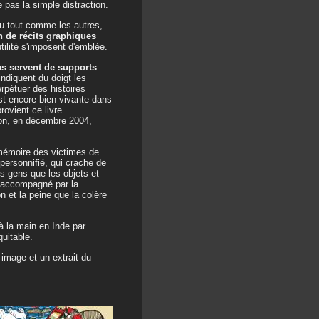
e pas la simple distraction.
du tout comme les autres,
n de récits graphiques
utilité s'imposent d'emblée.
as servent de supports
indiquent du doigt les
erpétuer des histoires
 est encore bien vivante dans
rovient ce livre
gion, en décembre 2004,
 mémoire des victimes de
personnifié, qui crache de
es gens que les objets et
st accompagné par la
n et la peine que la colère
à la main en Inde par
quitable.
image et un extrait du