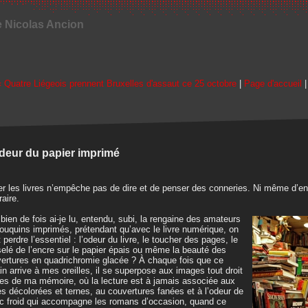
e Nicolas Ancion
« Quatre Liégeois prennent Bruxelles d'assaut ce 25 octobre
|
Page d'accueil
deur du papier imprimé
r les livres n’empêche pas de dire et de penser des conneries. Ni même d’en é
raire.
ien de fois ai-je lu, entendu, subi, la rengaine des amateurs
ouquins imprimés, prétendant qu’avec le livre numérique, on
it perdre l’essentiel : l’odeur du livre, le toucher des pages, le
elé de l’encre sur le papier épais ou même la beauté des
ertures en quadrichromie glacée ? À chaque fois que ce
ain arrive à mes oreilles, il se superpose aux images tout droit
ies de ma mémoire, où la lecture est à jamais associée aux
s décolorées et ternes, au couvertures fanées et à l’odeur de
c froid qui accompagne les romans d’occasion, quand ce