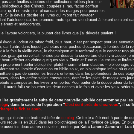
t pas aux feuilles rabotées des collections reliées plein cuir
a bibliothèque des Chiroux, coupées si ras, façon coiffeur
taire, qu’il ne reste plus place dans les marges pour poser les
ts. Si je devais décrire les livres qui m’ont fait voyager
ant l’adolescence, les premiers mots qui me viendraient à l’esprit seraient sa
siéreux et malodorants.
 je l’avoue volontiers, la plupart des livres que j’ai dévorés puaient !
’ai évoqué l’odeur de tabac froid, plus haut, c’est par respect pour les sensati
e, car l’antre dans lequel j’achetais mes poches d’occasion, à l’entrée de la ru
ôt à la fois la vieille cave, le champignon et le renfermé que le cendrier trop pl
eux gras qui surveillait l’entrée par-dessus la couverture d’un livre auquel je 
t beau afficher en vitrine quelques vieux Tintin et l’une ou l’autre revue littérair
à proprement parler bibliophile, plutôt – comme bien d’autres – bibliophage, voi
sformant sa librairie d’occasion en biblio-souk, en bibliothèque infinie où quel
ettaient pas de sonder les trésors enterrés dans les profondeurs de ces étag
bacs, dans les arrière-salles crasseuses, derrière les piles de magazines jauni
rebuts à composter, les livres à emporter. Pour parler de la douce odeur du li
il, il aurait fallu se boucher les deux narines à la fois et avoir les yeux série
 lire gratuitement la suite de cette nouvelle publiée cet automne par les
Liège
, dans le cadre de l'opération "
C'est écrit près de chez vous
", il suf
charger le fichier epub
.
age qui illustre ce texte est tirée de
ce blog
. Ce texte a été écrit à partir de 
eurs recueillis en 2015 dans les bibliothèques de la Province de Liège. En plus
ire aussi les deux autres nouvelles, écrites par
Katia Lanero Zamora
et
Luc 