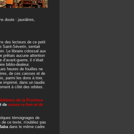
ns doute : jaunâtres,
ons des lecteurs de ce petit
e Saint-Séverin, sentait
ein. Le libraire colossal aux
ne prêtais aucune attention
e d’avant-guerre, il n’était
re biblio-dealeur,
ques heures de fouilles ne
ères, de ces caisses et de
s, parmi les dons à trier,
vre imprimé, dans un taudis
usement à côté des orbites.
éditions de la Province
fit de
suivre ce lien et de
quelques témoignages de
 de ce texte, n'oubliez pas
Baba
dans le même cadre.