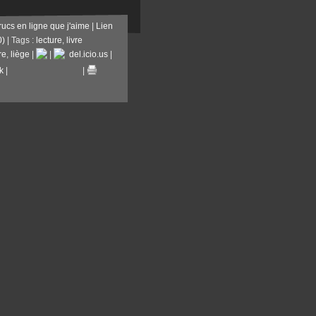
rucs en ligne que j'aime
|
Lien
0)
| Tags :
lecture
,
livre
re
,
liège
|
|
del.icio.us
|
k
|
|