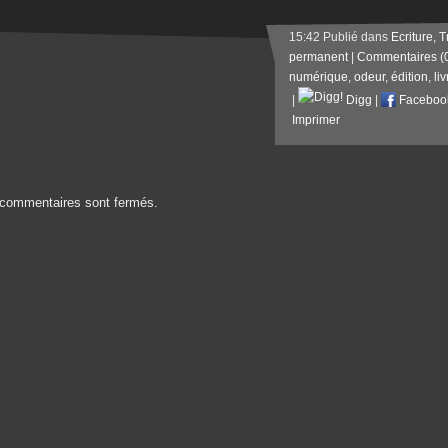
15:42 Publié dans
Ecriture
,
T
permanent
|
Commentaires (
numérique
,
odeur
,
édition
,
liv
|
Digg
|
Faceboo
Imprimer
commentaires sont fermés.