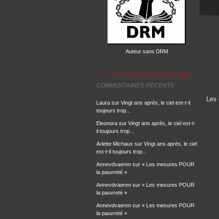
Auteur sans DRM
COMMENTAIRES RÉCENTS
Les 
Laura
sur
Vingt ans après, le ciel est-t-il
toujours trop...
Eleonora
sur
Vingt ans après, le ciel est-t-
il toujours trop...
Arlette Michaux
sur
Vingt ans après, le ciel
est-t-il toujours trop...
Annevdvaeren
sur
« Les mesures POUR
la pauvreté »
Annevdvaeren
sur
« Les mesures POUR
la pauvreté »
Annevdvaeren
sur
« Les mesures POUR
la pauvreté »