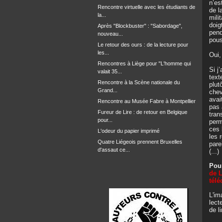
n’es
Rencontre virtuelle avec les étudiants de
de l
la...
mili
doig
Après "Blockbuster" : "Sabordage",
pend
nouveau...
pous
Le retour des ours : de la lecture pour
les...
Oui,
Rencontres à Liège pour "L'homme qui
Si j
valait 35...
text
Rencontre à la Scène nationale du
plut
Grand...
chev
avai
Rencontre au Musée Fabre à Montpellier
pas 
Fureur de Lire : de retour en Belgique
tran
pour...
perm
ces 
L'odeur du papier imprimé
les 
Quatre Liégeois prennent Bruxelles
pare
d'assaut ce...
(...)
Pour
de 
télé
L'im
lect
de l