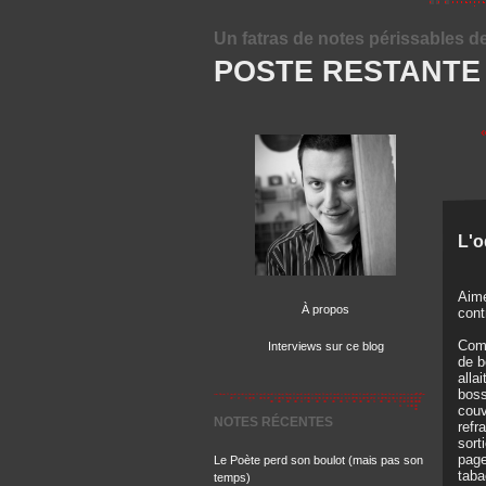
Un fatras de notes périssables d
POSTE RESTANTE
L'o
Aime
À propos
cont
Comb
Interviews sur ce blog
de b
alla
boss
couv
NOTES RÉCENTES
refr
sort
page
Le Poète perd son boulot (mais pas son
taba
temps)