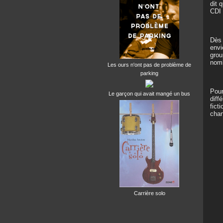
dit 
CDI 
Dès 
envi
grou
nomb
Les ours n'ont pas de problème de
parking
Pour
Le garçon qui avait mangé un bus
diff
fict
chan
Carrière solo