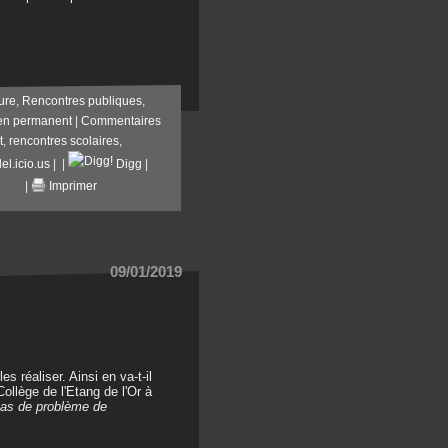
ture
,
Rencontres publiques
,
en permanent
|
Commentaires
t
,
rencontres scolaires
,
el.icio.us
|
|
Digg
|
|
Imprimer
09/01/2019
es réaliser. Ainsi en va-t-il
Collège de l'Etang de l'Or à
pas de problème de