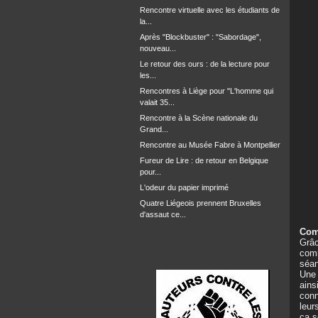
Rencontre virtuelle avec les étudiants de
la...
Après "Blockbuster" : "Sabordage",
nouveau...
Le retour des ours : de la lecture pour
les...
Rencontres à Liège pour "L'homme qui
valait 35...
Rencontre à la Scène nationale du
Grand...
Rencontre au Musée Fabre à Montpellier
Fureur de Lire : de retour en Belgique
pour...
L'odeur du papier imprimé
Quatre Liégeois prennent Bruxelles
d'assaut ce...
Com
Grâc
comm
séan
Une 
ains
conn
leur
ça s