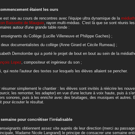
commencement étaient les ours
ée est née au cours de rencontres avec l'équipe ultra dynamique de la
médiat
on Baissette de Mauguio
, rayon multi-médias. C'est là que se sont réunis les
enaires autour d'une grande table ronde :
s enseignants du Collège (Lucille Villeneuve et Philippe Gaches) ;
s deux documentalistes du collège (Anne Girard et Cécile Rumeau) ;
isabeth Demolombe qui a porté le projet de bout en bout au sein de la médiath
ançois Lopez
, compositeur et ingénieur du son ;
i, qui reste l'auteur des textes sur lesquels les élèves allaient se pencher.
 résumer simplement le chantier : les élèves sont invités à réécrire les nouvel
ourcir, les remonter, les adapter) en vue d'une lecture à voix haute, puis à s'en
iers sonores, puis à les enrichir avec des bruitages, des musiques et autres. 
it pour écouter le résultat.
semaine pour concrétiser l'irréalisable
enseignants obtiennent assez vite auprès de leur direction (merci au passag
rincipale, Madame Nicole Langrand) le principe de consacrer une semaine enti