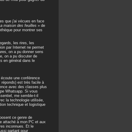
es que j'ai vécues en face
a maison des feuilles
» de
iothèque pour montrer ses
egards, les rires, les
ion par Internet ne permet
eures, on a pu donner sens
ge, on a pu discuter de
ts en général dans le
s écoute une conférence
 réponds) est très facile à
ience avec des classes plus
oupe Whatsapp. Si vous
sentiel, me semble-t-il
ec la technologie utilisée,
ion technique et logistique
oposent ce genre de
te attaché à mon PC et aux
res inconnues. Et le
ussi partant pour