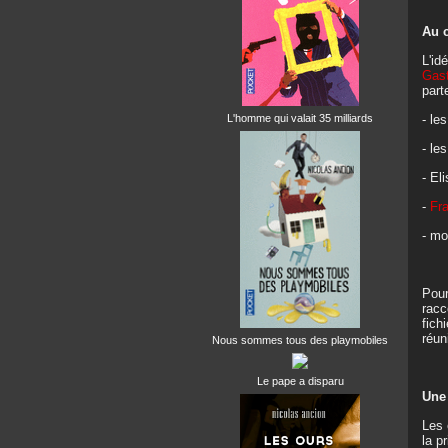
Au 
L'id
Gast
part
- le
L'homme qui valait 35 milliards
- le
- El
-
Fr
- mo
Pour
racc
fich
réun
Nous sommes tous des playmobiles
Le pape a disparu
Une 
Les 
la p