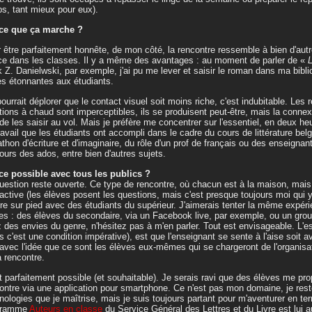
s, tant mieux pour eux).
-ce que ça marche ?
 être parfaitement honnête, de mon côté, la rencontre ressemble à bien d'autr
ce dans les classes. Il y a même des avantages : au moment de parler de «
L
 Z. Danielwski, par exemple, j'ai pu me lever et saisir le roman dans ma bibl
s étonnantes aux étudiants.
ourrait déplorer que le contact visuel soit moins riche, c'est indubitable. Les r
tions à chaud sont imperceptibles, ils se produisent peut-être, mais la connex
de les saisir au vol. Mais je préfère me concentrer sur l'essentiel, en deux h
ravail que les étudiants ont accompli dans le cadre du cours de littérature bel
thon d'écriture et d'imaginaire, du rôle d'un prof de français ou des enseignan
ours des ados, entre bien d'autres sujets.
ce possible avec tous les publics ?
uestion reste ouverte. Ce type de rencontre, où chacun est à la maison, mai
ractive (les élèves posent les questions, mais c'est presque toujours moi qui y
re sur pied avec des étudiants du supérieur. J'aimerais tenter la même expér
es : des élèves du secondaire, via un Facebook live, par exemple, ou un gr
 des envies du genre, n'hésitez pas à m'en parler. Tout est envisageable. L'es
s c'est une condition impérative), est que l'enseignant se sente à l'aise soit av
 avec l'idée que ce sont les élèves eux-mêmes qui se chargeront de l'organisat
a rencontre.
t parfaitement possible (et souhaitable). Je serais ravi que des élèves me pr
ontre via une application pour smartphone. Ce n'est pas mon domaine, je res
nologies que je maîtrise, mais je suis toujours partant pour m'aventurer en ter
gramme
Auteurs en classe
du Service Général des Lettres et du Livre est lui a