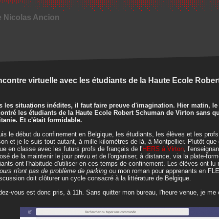
e Nicolas Ancion
contre virtuelle avec les étudiants de la Haute Ecole Rob
 les situations inédites, il faut faire preuve d'imagination. Hier matin, le j
ontré les étudiants de la Haute Ecole Robert Schuman de Virton sans q
tanie. Et c'était formidable.
is le début du confinement en Belgique, les étudiants, les élèves et les prof
on et je le suis tout autant, à mille kilomètres de là, à Montpellier. Plutôt que
ue en classe avec les futurs profs de français de l'
HERS à Virton
, l'enseigna
osé de la maintenir le jour prévu et de l'organiser, à distance, via la plate-for
iants ont l'habitude d'utiliser en ces temps de confinement. Les élèves ont lu
ours n'ont pas de problème de parking
ou mon roman pour apprenants en FL
iscussion doit clôturer un cycle consacré à la littérature de Belgique.
ez-vous est donc pris, à 11h. Sans quitter mon bureau, l'heure venue, je me 