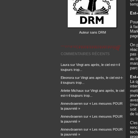
temp
Est
Pour
à fa
Mark
Auteur sans DRM
page
On p
réac
pas 
COMMENTAIRES RÉCENTS
au t
mara
Laura
sur
Vingt ans après, le ciel est-t-il
parc
toujours trop...
Est-
Eleonora
sur
Vingt ans après, le ciel est-t-
La q
il toujours trop...
inte
mett
Arlette Michaux
sur
Vingt ans après, le ciel
jeun
est-t-il toujours trop...
avez
Annevdvaeren
sur
« Les mesures POUR
(mai
la pauvreté »
soit
de l
Annevdvaeren
sur
« Les mesures POUR
la pauvreté »
C'es
renc
Annevdvaeren
sur
« Les mesures POUR
tech
la pauvreté »
pro