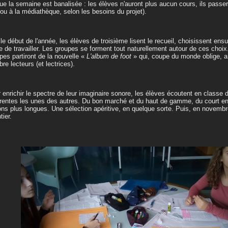
que la semaine est banalisée : les élèves n'auront plus aucun cours, ils passe
ou à la médiathèque, selon les besoins du projet).
le début de l'année, les élèves de troisième lisent le recueil, choisissent ensui
e de travailler. Les groupes se forment tout naturellement autour de ces choix
pes partiront de la nouvelle «
L'album de foot
» qui, coupe du monde oblige, a 
re lecteurs (et lectrices).
 enrichir le spectre de leur imaginaire sonore, les élèves écoutent en classe 
érentes les unes des autres. Du bon marché et du haut de gamme, du court en 
ions plus longues. Une sélection apéritive, en quelque sorte. Puis, en novembr
tier.