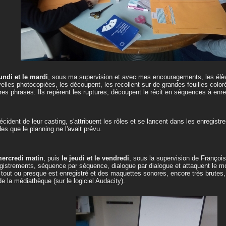
undi et le mardi
, sous ma supervision et avec mes encouragements, les élè
elles photocopiées, les découpent, les recollent sur de grandes feuilles color
res phrases. Ils repèrent les ruptures, découpent le récit en séquences à enr
décident de leur casting, s'attribuent les rôles et se lancent dans les enregistr
des que le planning ne l'avait prévu.
ercredi matin
, puis
le jeudi et le vendredi
, sous la supervision de François
gistrements, séquence par séquence, dialogue par dialogue et attaquent le m
 tout ou presque est enregistré et des maquettes sonores, encore très brutes,
e la médiathèque (sur le logiciel Audacity).