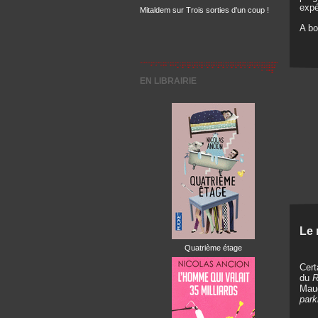
expé
Mitaldem
sur
Trois sorties d'un coup !
A bo
EN LIBRAIRIE
Le 
Quatrième étage
Cert
du
R
Maug
par