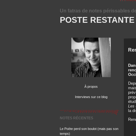
Un fatras de notes périssables d
POSTE RESTANTE
Ren
Dans
renc
Occi
Depu
À propos
mais
prév
prop
Interviews sur ce blog
étud
Les 
la d
NOTES RÉCENTES
Rend
Le Poète perd son boulot (mais pas son
temps)