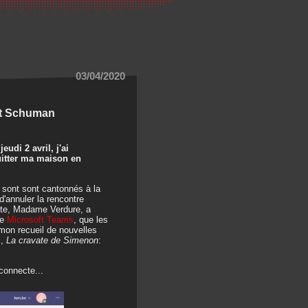
03/04/2020
ert Schuman
eudi 2 avril, j'ai
uitter ma maison en
s sont sont cantonnés à la
 d'annuler la rencontre
nte, Madame Verdure, a
me
Microsoft Teams
, que les
 mon recueil de nouvelles
E,
La cravate de Simenon
:
connecte...