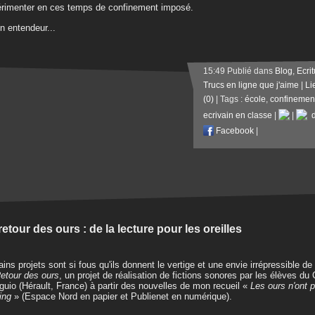
rimenter en ces temps de confinement imposé.
n entendeur...
15:49 Publié dans
Blog
,
Ecri
Trucs en ligne que j'aime
|
Li
(0)
| Tags :
école
,
confinemen
ecrivain en classe
|
|
d
Facebook
|
retour des ours : de la lecture pour les oreilles
ains projets sont si fous qu'ils donnent le vertige et une envie irrépressible de l
etour des ours
, un projet de réalisation de fictions sonores par les élèves du 
uio (Hérault, France) à partir des nouvelles de mon recueil «
Les ours n'ont 
king
» (Espace Nord en papier et Publienet en numérique).