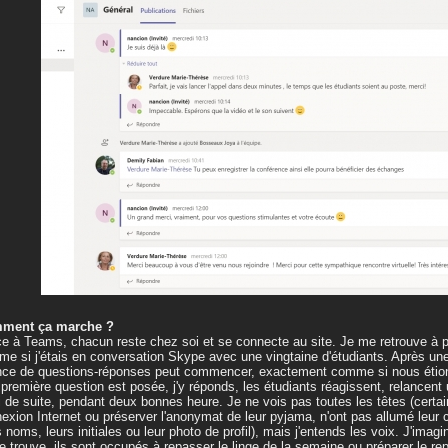
ment ça marche ?
e à Teams, chacun reste chez soi et se connecte au site. Je me retrouve à p
e si j'étais en conversation Skype avec une vingtaine d'étudiants. Après une 
ce de questions-réponses peut commencer, exactement comme si nous étions
première question est posée, j'y réponds, les étudiants réagissent, relancent
i de suite, pendant deux bonnes heure. Je ne vois pas toutes les têtes (certai
exion Internet ou préserver l'anonymat de leur pyjama, n'ont pas allumé leur 
s noms, leurs initiales ou leur photo de profil), mais j'entends les voix. J'imagi
e trouve, ils sont occupés à repasser le linge de la semaine ou préparer le r