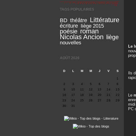
TAGS POPULAIRES
Littérature
BD
théâtre
écriture
liège 2015
roman
poésie
Nicolas Ancion
liège
nouvelles
Le l
nouv
prop
AOÛT 2026
D
L
M
M
J
V
S
Ils 
rapi
1
2
3
4
5
6
7
8
9
10
11
12
13
14
15
Le
m
16
17
18
19
20
21
22
enre
23
24
25
26
27
28
29
midi
30
31
PC d