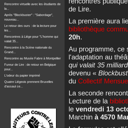
rencontres publique
Rencontre virtuelle avec les étudiants de
de Lire.
la...
Après "Blockbuster" : "Sabordage",
La première aura li
nouveau...
Le retour des ours : de la lecture pour
bibliothèque comm
les...
20h
.
Rencontres à Liège pour "L'homme qui
valait 35...
Au programme, ce soi
Rencontre à la Scène nationale du
Grand...
l'adaptation au thé
Rencontre au Musée Fabre à Montpellier
qui valait 35 milliar
Fureur de Lire : de retour en Belgique
pour...
devenu «
Blockbus
L'odeur du papier imprimé
du
Collectif Mensue
Quatre Liégeois prennent Bruxelles
d'assaut ce...
La seconde rencontr
Lecture de la
bibli
le
vendredi 13 oct
Marchin
à 4570 Ma