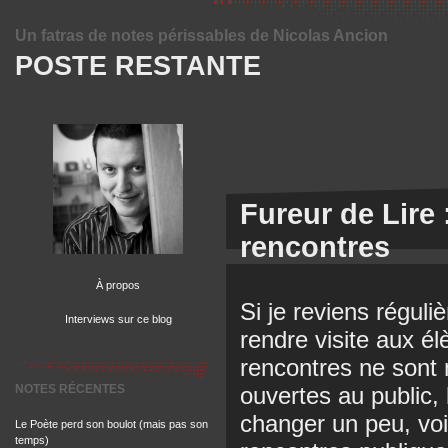
Un fatras de notes périssables de Nicolas Ancion
POSTE RESTANTE
Fureur de Lire
rencontres
À propos
Si je reviens régul
Interviews sur ce blog
rendre visite aux é
rencontres ne sont
NOTES RÉCENTES
ouvertes au public,
changer un peu, vo
Le Poète perd son boulot (mais pas son
temps)