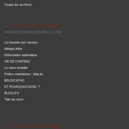
Toutes les archives
DERNIERS WEBLOGS MIS À JOUR
La renouée aux oiseaux
Métapo infos
l'information nationaliste
VIE DE CHATEAU
Le vieux templier
Petites madeleines - blog liv...
BELGICATHO
ET POURQUOI DONC ?
BLOGJFV
Tale me more