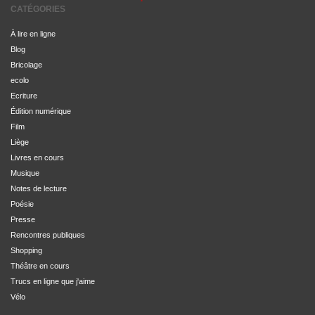
CATÉGORIES
À lire en ligne
Blog
Bricolage
ecolo
Ecriture
Édition numérique
Film
Liège
Livres en cours
Musique
Notes de lecture
Poésie
Presse
Rencontres publiques
Shopping
Théâtre en cours
Trucs en ligne que j'aime
Vélo