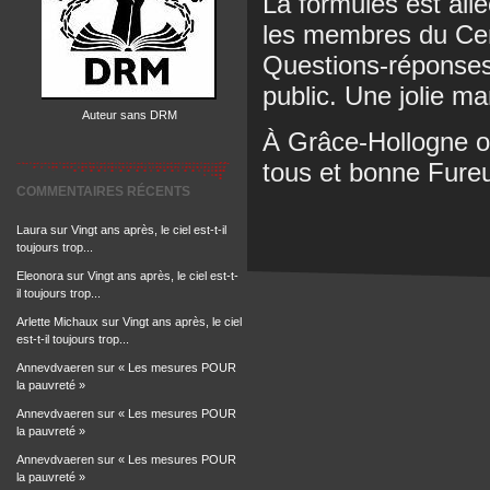
La formules est allé
les membres du Cerc
Questions-réponses,
public. Une jolie ma
Auteur sans DRM
À Grâce-Hollogne o
tous et bonne Fureu
COMMENTAIRES RÉCENTS
Laura
sur
Vingt ans après, le ciel est-t-il
toujours trop...
Eleonora
sur
Vingt ans après, le ciel est-t-
il toujours trop...
Arlette Michaux
sur
Vingt ans après, le ciel
est-t-il toujours trop...
Annevdvaeren
sur
« Les mesures POUR
la pauvreté »
Annevdvaeren
sur
« Les mesures POUR
la pauvreté »
Annevdvaeren
sur
« Les mesures POUR
la pauvreté »