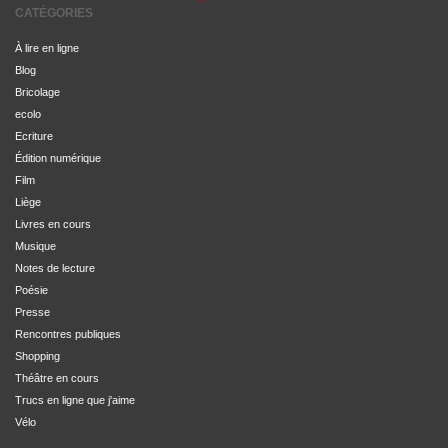
CATÉGORIES
À lire en ligne
Blog
Bricolage
ecolo
Ecriture
Édition numérique
Film
Liège
Livres en cours
Musique
Notes de lecture
Poésie
Presse
Rencontres publiques
Shopping
Théâtre en cours
Trucs en ligne que j'aime
Vélo