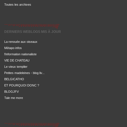
Toutes les archives
DERNIERS WEBLOGS MIS À JOUR
La renouée aux oiseaux
Métapo infos
l'information nationaliste
VIE DE CHATEAU
Le vieux templier
Petites madeleines - blog liv...
BELGICATHO
ET POURQUOI DONC ?
BLOGJFV
Tale me more