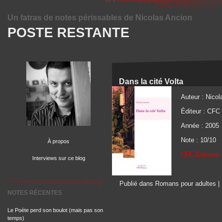
Un fatras de notes périssables de Nicolas Ancion
POSTE RESTANTE
Dans la cité Volta
Auteur : Nicol
Éditeur : CFC 
Année : 2005
Note : 10/10
À propos
CFC Editions
Interviews sur ce blog
Publié dans Romans pour adultes |
NOTES RÉCENTES
Le Poète perd son boulot (mais pas son
temps)