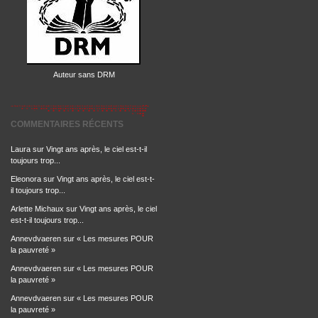
Auteur sans DRM
COMMENTAIRES RÉCENTS
Laura
sur
Vingt ans après, le ciel est-t-il
toujours trop...
Eleonora
sur
Vingt ans après, le ciel est-t-
il toujours trop...
Arlette Michaux
sur
Vingt ans après, le ciel
est-t-il toujours trop...
Annevdvaeren
sur
« Les mesures POUR
la pauvreté »
Annevdvaeren
sur
« Les mesures POUR
la pauvreté »
Annevdvaeren
sur
« Les mesures POUR
la pauvreté »