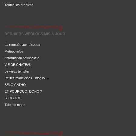
Toutes les archives
DERNIERS WEBLOGS MIS À JOUR
La renouée aux oiseaux
Métapo infos
l'information nationaliste
VIE DE CHATEAU
Le vieux templier
Petites madeleines - blog liv...
BELGICATHO
ET POURQUOI DONC ?
BLOGJFV
Tale me more