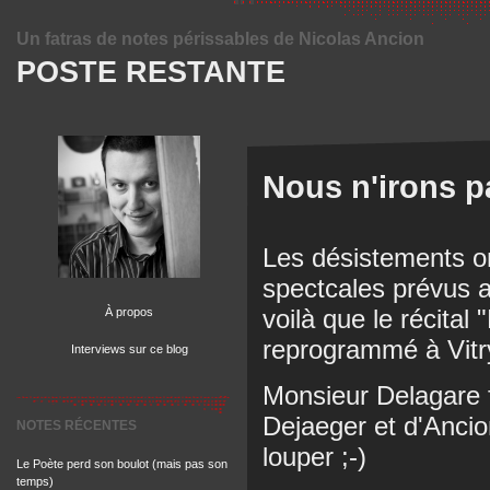
Un fatras de notes périssables de Nicolas Ancion
POSTE RESTANTE
Nous n'irons p
Les désistements ont
spectcales prévus au
voilà que le récital
À propos
reprogrammé à Vitry
Interviews sur ce blog
Monsieur Delagare f
Dejaeger et d'Ancio
NOTES RÉCENTES
louper ;-)
Le Poète perd son boulot (mais pas son
temps)