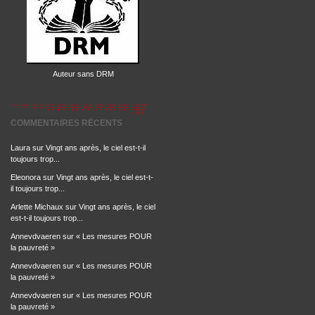
Auteur sans DRM
COMMENTAIRES RÉCENTS
Laura
sur
Vingt ans après, le ciel est-t-il
toujours trop...
Eleonora
sur
Vingt ans après, le ciel est-t-
il toujours trop...
Arlette Michaux
sur
Vingt ans après, le ciel
est-t-il toujours trop...
Annevdvaeren
sur
« Les mesures POUR
la pauvreté »
Annevdvaeren
sur
« Les mesures POUR
la pauvreté »
Annevdvaeren
sur
« Les mesures POUR
la pauvreté »