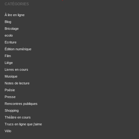
CATÉGORIES
À lire en ligne
Blog
Bricolage
ecolo
Ecriture
Édition numérique
Film
Liège
Livres en cours
Musique
Notes de lecture
Poésie
Presse
Rencontres publiques
Shopping
Théâtre en cours
Trucs en ligne que j'aime
Vélo