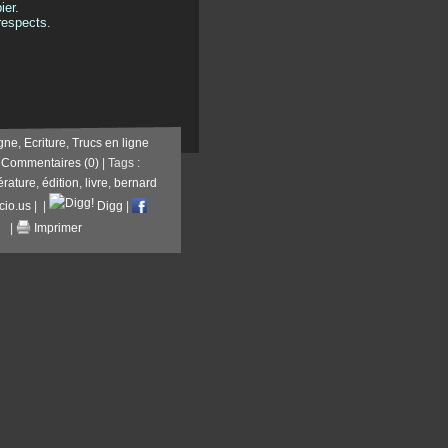
ier.
respects.
igne
,
Ecriture
,
Trucs en ligne
|
Commentaires (0)
| Tags :
térature
,
édition
,
livre
,
bernard
cio.us
|
|
Digg
|
|
Imprimer