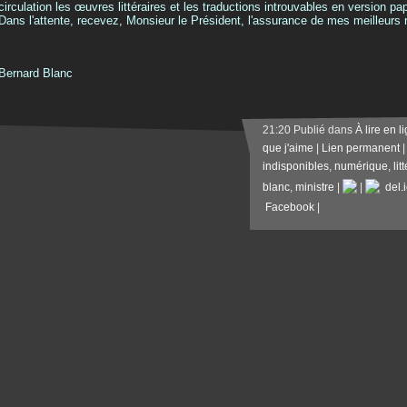
circulation les œuvres littéraires et les traductions introuvables en version pap
Dans l'attente, recevez, Monsieur le Président, l'assurance de mes meilleurs 
Bernard Blanc
21:20 Publié dans
À lire en l
que j'aime
|
Lien permanent
indisponibles
,
numérique
,
lit
blanc
,
ministre
|
|
del.i
Facebook
|