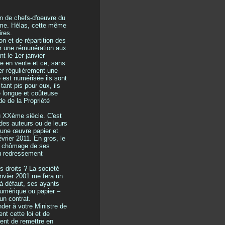
ion de chefs-d'oeuvre du
lème. Hélas, cette même
ires.
n et de répartition des
er une rémunération aux
t le 1er janvier
re en vente et ce, sans
ler régulièrement une
 est numérisée ils sont
 tant pis pour eux, ils
re longue et coûteuse
de de la Propriété
du XXème siècle. C'est
s des auteurs ou de leurs
r une œuvre papier et
vrier 2011. En gros, le
ion chômage de ses
du redressement
es droits ? La société
anvier 2001 me fera un
 à défaut, ses ayants
numérique ou papier –
un contrat.
nder à votre Ministre de
ent cette loi et de
cent de remettre en