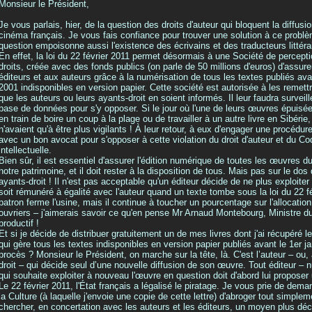
Monsieur le Président,
Je vous parlais, hier, de la question des droits d'auteur qui bloquent la diffus
cinéma français. Je vous fais confiance pour trouver une solution à ce prob
question empoisonne aussi l'existence des écrivains et des traducteurs littéra
En effet, la loi du 22 février 2011 permet désormais à une Société de perceptio
droits, créée avec des fonds publics (on parle de 50 millions d'euros) d'assur
éditeurs et aux auteurs grâce à la numérisation de tous les textes publiés avan
2001 indisponibles en version papier. Cette société est autorisée à les remett
que les auteurs ou leurs ayants-droit en soient informés. Il leur faudra surveil
base de données pour s'y opposer. Si le jour où l'une de leurs œuvres épuisée
en train de boire un coup à la plage ou de travailler à un autre livre en Sibérie,
n'avaient qu'à être plus vigilants ! À leur retour, à eux d'engager une procédu
avec un bon avocat pour s'opposer à cette violation du droit d'auteur et du Co
intellectuelle.
Bien sûr, il est essentiel d'assurer l'édition numérique de toutes les œuvres 
notre patrimoine, et il doit rester à la disposition de tous. Mais pas sur le do
ayants-droit ! Il n'est pas acceptable qu'un éditeur décide de ne plus exploite
soit rémunéré à égalité avec l'auteur quand un texte tombe sous la loi du 22 fé
patron ferme l'usine, mais il continue à toucher un pourcentage sur l'allocat
ouvriers – j'aimerais savoir ce qu'en pense Mr Arnaud Montebourg, Ministre 
productif !
Et si je décide de distribuer gratuitement un de mes livres dont j'ai récupéré l
qui gère tous les textes indisponibles en version papier publiés avant le 1er j
procès ? Monsieur le Président, on marche sur la tête, là. C'est l’auteur – ou,
droit – qui décide seul d’une nouvelle diffusion de son œuvre. Tout éditeur – 
qui souhaite exploiter à nouveau l'œuvre en question doit d'abord lui proposer 
Le 22 février 2011, l'État français a légalisé le piratage. Je vous prie de dema
la Culture (à laquelle j'envoie une copie de cette lettre) d'abroger tout simplem
chercher, en concertation avec les auteurs et les éditeurs, un moyen plus dé