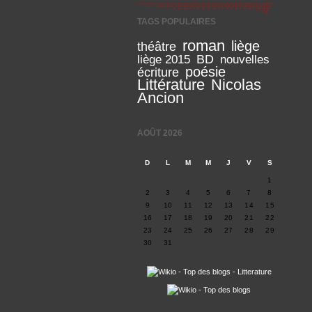
TAGS POPULAIRES
roman
liège
théâtre
BD
liège 2015
nouvelles
poésie
écriture
Littérature
Nicolas
Ancion
AOÛT 2026
D
L
M
M
J
V
S
1
2
3
4
5
6
7
8
9
10
11
12
13
14
15
16
17
18
19
20
21
22
23
24
25
26
27
28
29
30
31