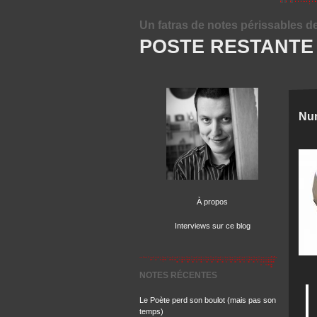
Un fatras de notes périssables d
POSTE RESTANTE
Num
À propos
Interviews sur ce blog
NOTES RÉCENTES
Le Poète perd son boulot (mais pas son
temps)