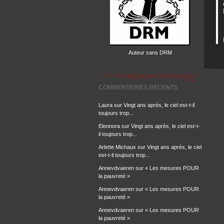
Auteur sans DRM
COMMENTAIRES RÉCENTS
Laura
sur
Vingt ans après, le ciel est-t-il
toujours trop...
Eleonora
sur
Vingt ans après, le ciel est-t-
il toujours trop...
Arlette Michaux
sur
Vingt ans après, le ciel
est-t-il toujours trop...
Annevdvaeren
sur
« Les mesures POUR
la pauvreté »
Annevdvaeren
sur
« Les mesures POUR
la pauvreté »
Annevdvaeren
sur
« Les mesures POUR
la pauvreté »