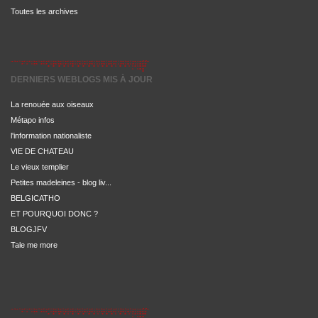
Toutes les archives
DERNIERS WEBLOGS MIS À JOUR
La renouée aux oiseaux
Métapo infos
l'information nationaliste
VIE DE CHATEAU
Le vieux templier
Petites madeleines - blog liv...
BELGICATHO
ET POURQUOI DONC ?
BLOGJFV
Tale me more