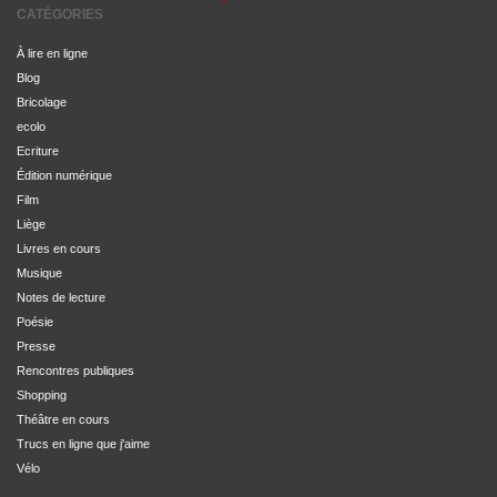
CATÉGORIES
À lire en ligne
Blog
Bricolage
ecolo
Ecriture
Édition numérique
Film
Liège
Livres en cours
Musique
Notes de lecture
Poésie
Presse
Rencontres publiques
Shopping
Théâtre en cours
Trucs en ligne que j'aime
Vélo