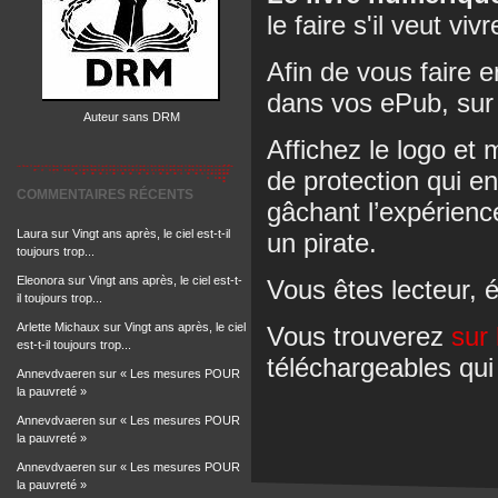
le faire s'il veut vi
Afin de vous faire 
dans vos ePub, sur 
Auteur sans DRM
Affichez le logo et
de protection qui e
COMMENTAIRES RÉCENTS
gâchant l’expérience
Laura
sur
Vingt ans après, le ciel est-t-il
un pirate.
toujours trop...
Eleonora
sur
Vingt ans après, le ciel est-t-
Vous êtes lecteur, é
il toujours trop...
Arlette Michaux
sur
Vingt ans après, le ciel
Vous trouverez
sur 
est-t-il toujours trop...
téléchargeables qui
Annevdvaeren
sur
« Les mesures POUR
la pauvreté »
Annevdvaeren
sur
« Les mesures POUR
la pauvreté »
Annevdvaeren
sur
« Les mesures POUR
la pauvreté »