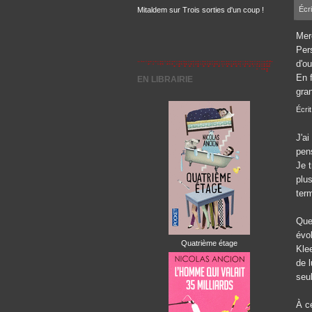
Écri
Mitaldem
sur
Trois sorties d'un coup !
Merc
Per
d'o
En 
EN LIBRAIRIE
gran
Écrit
J'a
pen
Je 
plu
ter
Que
évol
Quatrième étage
Klee
de l
seu
À ce