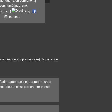
umérique
|
Lien permanent
|
ition numérique
,
sne
,
cio.us
|
|
Digg
|
|
Imprimer
s une nuance supplémentaire) de parler de
iPads parce que c'est la mode, sans
mot liseuse n'est pas encore passé