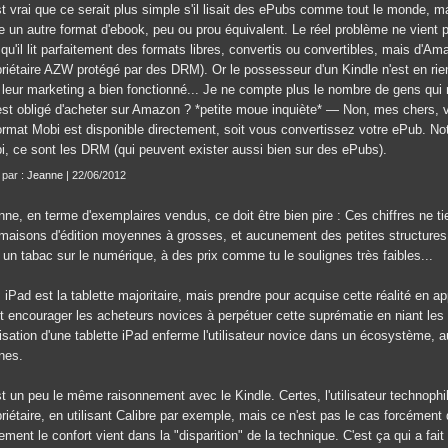
st vrai que ce serait plus simple s'il lisait des ePubs comme tout le monde,
e un autre format d'ebook, peu ou prou équivalent. Le réel problème ne vient p
qu'il lit parfaitement des formats libres, convertis ou convertibles, mais d'Am
priétaire AZW protégé par des DRM). Or le possesseur d'un Kindle n'est en rie
 leur marketing a bien fonctionné... Je ne compte plus le nombre de gens qu
est obligé d'acheter sur Amazon ? *petite moue inquiète* — Non, mes chers, v
ormat Mobi est disponible directement, soit vous convertissez votre ePub. Notr
i, ce sont les DRM (qui peuvent exister aussi bien sur des ePubs).
 par :
Jeanne
| 22/06/2012
nne, en terme d'exemplaires vendus, ce doit être bien pire : Ces chiffres ne t
 maisons d'édition moyennes à grosses, et aucunement des petites structures
 un tabac sur le numérique, à des prix comme tu le soulignes très faibles...
 iPad est la tablette majoritaire, mais prendre pour acquise cette réalité en a
st encourager les acheteurs novices à perpétuer cette suprématie en niant les 
ilisation d'une tablette iPad enferme l'utilisateur novice dans un écosystème,
nes.
st un peu le même raisonnement avec le Kindle. Certes, l'utilisateur technophi
riétaire, en utilisant Calibre par exemple, mais ce n'est pas le cas forcément d
ement le confort vient dans la "disparition" de la technique. C'est ça qui a f