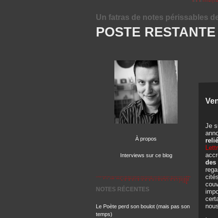
Un fatras de notes périssables d
POSTE RESTANTE
Ven
Je s
anno
À propos
reli
Lett
accr
Interviews sur ce blog
des 
rega
cité
couv
NOTES RÉCENTES
impo
cert
nous
Le Poète perd son boulot (mais pas son
temps)