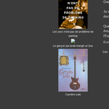
Gra
Je s
docu
Qua
Amaz
Les ours n'ont pas de problème de
l'Es
parking
Écrit
Le garçon qui avait mangé un bus
Les 
Carrière solo