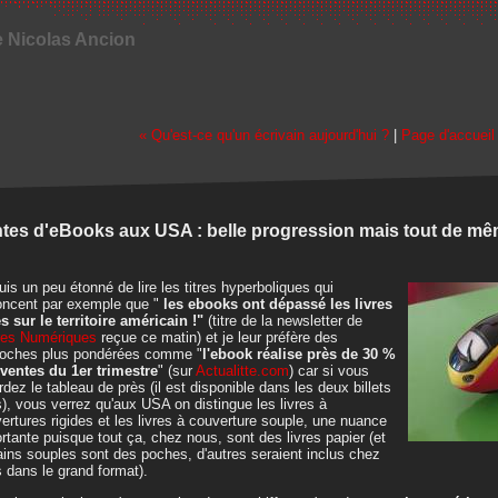
e Nicolas Ancion
« Qu'est-ce qu'un écrivain aujourd'hui ?
|
Page d'accueil
tes d'eBooks aux USA : belle progression mais tout de mêm
uis un peu étonné de lire les titres hyperboliques qui
ncent par exemple que "
les ebooks ont dépassé les livres
és sur le territoire américain !"
(titre de la newsletter de
res Numériques
reçue ce matin) et je leur préfère des
oches plus pondérées comme "
l'ebook réalise près de 30 %
ventes du 1er trimestre
" (sur
Actualitte.com
) car si vous
rdez le tableau de près (il est disponible dans les deux billets
s), vous verrez qu'aux USA on distingue les livres à
ertures rigides et les livres à couverture souple, une nuance
rtante puisque tout ça, chez nous, sont des livres papier (et
ains souples sont des poches, d'autres seraient inclus chez
 dans le grand format).