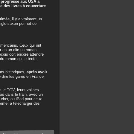
 progresse aux USA à
e des livres à couverture
rimée, il y a vraiment un
anglo-saxon permet de
américains. Ceux qui ont
er en un clic un roman
écois doit encore attendre
 du roman qui le tente,
rs historiques,
après avoir
terdire les gares en France
s le TGV, leurs valises
is dans le train, avec un
 cher, ou iPad pour ceux
ermé, à télécharger des