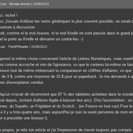
t par :
Nicolas Ancion
| 22/06/2012
i, nickel !
so, j'essaie d'utiliser les noms génériques le plus souvent possible, ne serai
uverture à discussion.
fait, comme ni le mot liseuse, ni le mot Kindle ne sont passés dans le grand p
d la porte au Kindle et démarrer un contre-feu :-)
 par :
TheSFReader
| 22/06/2012
i pensé la même chose concernant l'article de Lettres Numériques, mais manif
sé comme accroche et non de l'ignorance, vu que le contenu lui-même ne laiss
trouve tout de même intéressant la comparaison en chiffres d'affaires, vu que
s de 3 $, contre une moyenne de 10 $ pour un paperback. Je me demande à quo
mes d'exemplaires vendus.
lqu'un m'avait dit récemment que 97 % des tablettes achetées dans le monde 
ué depuis, incitant d'ailleurs Apple à baisser leur prix). D'où l'assimilation ; 
nex, du Sopalin, un Frigidaire et du Scotch... (en France en tout cas) Pour le
ui il y a trois-quatre ans, mais aujourd'hui je suis la seule personne de mon 
le à posséder une liseuse !).
 propos, je relis ton article et j'ai l'impression de n'avoir toujours pas compri