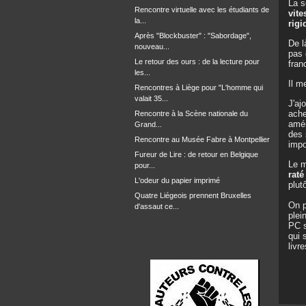
La s
Rencontre virtuelle avec les étudiants de
vite
la...
rigi
Après "Blockbuster" : "Sabordage",
De l
nouveau...
pas 
Le retour des ours : de la lecture pour
franc
les...
Il m
Rencontres à Liège pour "L'homme qui
valait 35...
J'aj
ache
Rencontre à la Scène nationale du
amér
Grand...
des 
Rencontre au Musée Fabre à Montpellier
impo
Fureur de Lire : de retour en Belgique
Le m
pour...
raté
L'odeur du papier imprimé
plut
Quatre Liégeois prennent Bruxelles
On p
d'assaut ce...
plei
PC s
qui 
livr