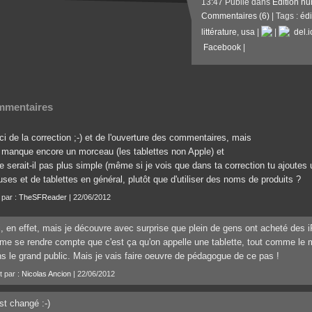
13:47 Publié dans
Édition n
Commentaires (6)
| Tags :
éd
littérature
,
usa
|
|
del.i
Facebook
|
mentaires
i de la correction ;-) et de l'ouverture des commentaires, mais
il manque encore un morceau (les tablettes non Apple) et
ne serait-il pas plus simple (même si je vois que dans ta correction tu ajoute
uses et de tablettes en général, plutôt que d'utiliser des noms de produits ?
 par :
TheSFReader
| 22/06/2012
, en effet, mais je découvre avec surprise que plein de gens ont acheté des 
e se rendre compte que c'est ça qu'on appelle une tablette, tout comme le 
s le grand public. Mais je vais faire oeuvre de pédagogue de ce pas !
t par :
Nicolas Ancion
| 22/06/2012
st changé :-)