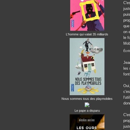
C'e
just
puis
pro
que
on 
L'homme qui valait 35 milliards
le f
Mob
Écrit
Jea
les
font
Oui,
c'e
l'ut
Nous sommes tous des playmobiles
don
Le pape a disparu
C'e
prop
just