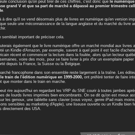
eule conclusion qu'on peut tirer de ces chiffres, c'est donc que
le numérique
sse grand V et que sa part de marché a dépassé au premier trimestre cell
de
.
à à dire qu'il se vend désormais plus de livres en numérique qu'en version imp
que seule une méconnaissance de la langue anglaise et du marché du livre 
hir.
e semblait important de préciser cela.
outerais également que le livre numérique offre un marché mondial aux livres 
té un Kindle d'Amazon, par exemple, savent à quel point il est facile d'achet
icain récent et commencer la lecture dans la foulée, alors qu'un lecteur québ
semaines, voire des mois, pour se faire livrer à prix d'or un exemplaire papier
rté depuis la France, la Suisse ou la Belgique.
arché francophone dans son ensemble reste largement à la traîne. Les éditeu
 le train de l'édition numérique en 1999-2000,
ont préféré tenter de faire in
ôt que monter dans le train en marche.
eut rire aujourd'hui en regardant les VRP du SNE courir à toutes jambes aprè
nes de lourds livres imprimés bien encombrants. On se dit qu'on est mieux ass
ur les genoux, une tablette sans clavier (vous voyez, genre iPad mais moins
sons sensibles au marketing d'Apple), une liseuse ouverte ou un Kindle bien f
es directement des USA.