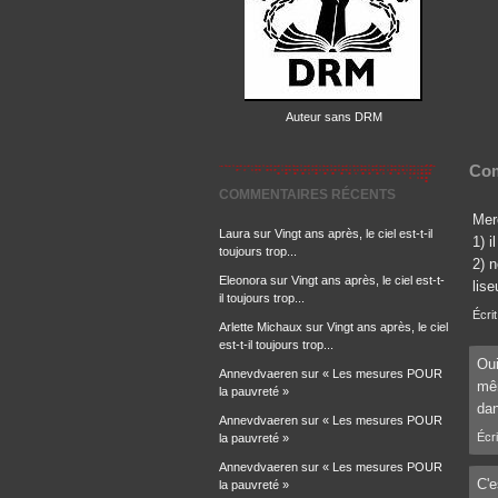
Auteur sans DRM
Com
COMMENTAIRES RÉCENTS
Merc
Laura
sur
Vingt ans après, le ciel est-t-il
1) 
toujours trop...
2) 
Eleonora
sur
Vingt ans après, le ciel est-t-
lise
il toujours trop...
Écrit
Arlette Michaux
sur
Vingt ans après, le ciel
est-t-il toujours trop...
Oui
Annevdvaeren
sur
« Les mesures POUR
mêm
la pauvreté »
dan
Annevdvaeren
sur
« Les mesures POUR
Écri
la pauvreté »
Annevdvaeren
sur
« Les mesures POUR
C'e
la pauvreté »