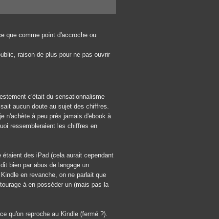
t-ce que comme point d'accroche ou
ublic, raison de plus pour ne pas ouvrir
estement c'était du sensationnalisme
ait aucun doute au sujet des chiffres.
 je n'achète à peu près jamais d'ebook à
i ressembleraient les chiffres en
étaient des iPad (cela aurait cependant
on dit bien par abus de langage un
 Kindle en revanche, on ne parlait que
entourage à en posséder un (mais pas la
s ce qu'on reproche au Kindle (fermé ?).