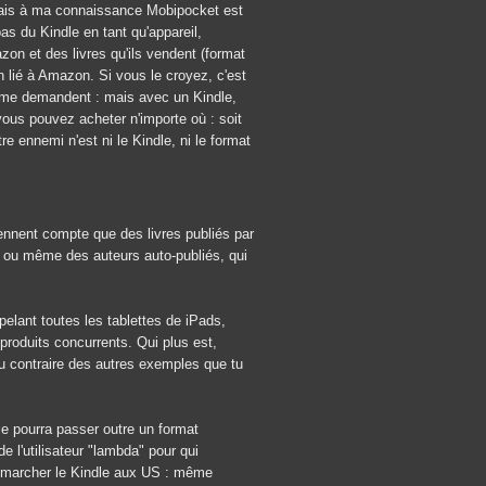
 mais à ma connaissance Mobipocket est
as du Kindle en tant qu'appareil,
azon et des livres qu'ils vendent (format
n lié à Amazon. Si vous le croyez, c'est
i me demandent : mais avec un Kindle,
ous pouvez acheter n'importe où : soit
e ennemi n'est ni le Kindle, ni le format
iennent compte que des livres publiés par
 ou même des auteurs auto-publiés, qui
ppelant toutes les tablettes de iPads,
produits concurrents. Qui plus est,
 au contraire des autres exemples que tu
le pourra passer outre un format
e l'utilisateur "lambda" pour qui
ait marcher le Kindle aux US : même