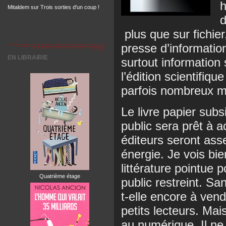
h
Mitaldem
sur
Trois sorties d'un coup !
d
plus que sur fichie
presse d’informatio
EN LIBRAIRIE
surtout information 
l’édition scientifiqu
parfois nombreux ma
Le livre papier subs
public sera prêt à 
éditeurs seront ass
énergie. Je vois bi
littérature pointue p
Quatrième étage
public restreint. San
t-elle encore à ven
petits lecteurs. Ma
au numérique. Il n