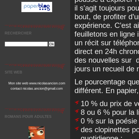
il s’agit toujours p
bout, de profiter d’
expérience. C’est a
feuilletons en ligne i
RECHERCHER
un récit sur télépho
direct en 24h chron
des nouvelles sur d
jours un recueil de 
SITE WEB
Le pourcentage que j
Mon site web www.nicolasancion.com
différent. En papier,
contact nicolas.ancion@gmail.com
10 % du prix de v
8 ou 6 % pour la l
ROMANS POUR ADULTES
0 % sur la poésie 
des clopinettes po
quotidienne ;