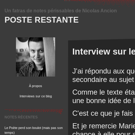
Un fatras de notes périssables de Nicolas Ancion
POSTE RESTANTE
Interview sur l
J'ai répondu aux qu
secondaire au sujet
À propos
Comme le texte étai
Interviews sur ce blog
une bonne idée de l
C'est ce que je fais i
NOTES RÉCENTES
Et je remercie Mar
Le Poète perd son boulot (mais pas son
chance à elle pour s
temps)