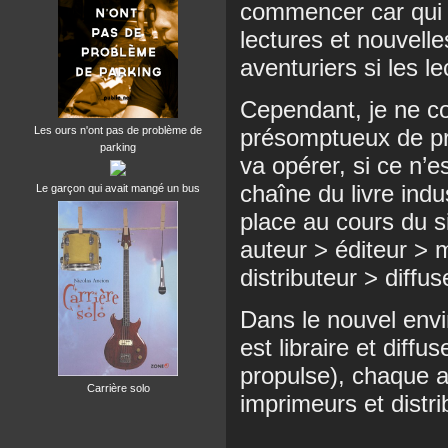
commencer car qui d
lectures et nouvell
aventuriers si les le
Cependant, je ne con
présomptueux de pr
Les ours n'ont pas de problème de
parking
va opérer, si ce n’e
chaîne du livre ind
Le garçon qui avait mangé un bus
place au cours du si
auteur > éditeur > 
distributeur > diffus
Dans le nouvel env
est libraire et diffus
propulse), chaque au
Carrière solo
imprimeurs et distri