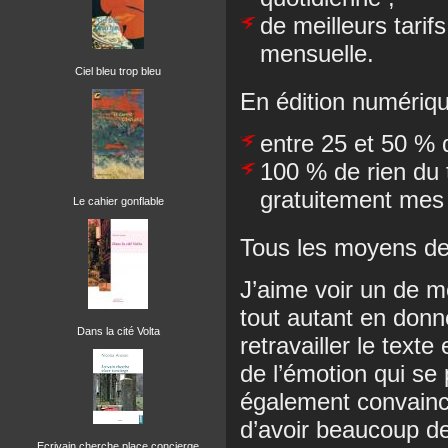
de meilleurs tari
mensuelle.
Ciel bleu trop bleu
En édition numériqu
entre 25 et 50 % d
100 % de rien du 
gratuitement mes 
Le cahier gonflable
Tous les moyens de 
J’aime voir un de m
tout autant en donn
Dans la cité Volta
retravailler le text
de l’émotion qui se 
également convaincu
d’avoir beaucoup de
Ecrivain cherche place concierge