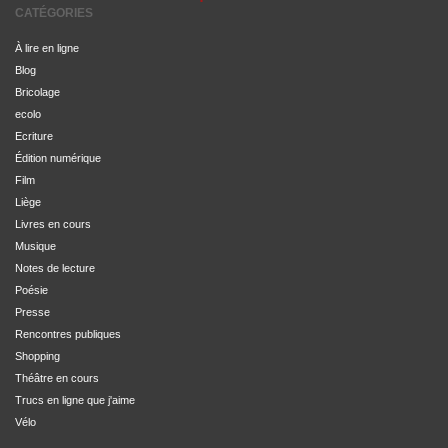
CATÉGORIES
À lire en ligne
Blog
Bricolage
ecolo
Ecriture
Édition numérique
Film
Liège
Livres en cours
Musique
Notes de lecture
Poésie
Presse
Rencontres publiques
Shopping
Théâtre en cours
Trucs en ligne que j'aime
Vélo