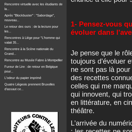
Rencontre virtuelle avec les étudiants de
la...
Après "Blockbuster" : "Sabordage",
nouveau...
1- Pensez-vous qu
Le retour des ours : de la lecture pour
évoluer dans l'ave
les...
Rencontres à Liège pour "L'homme qui
valait 35...
Rencontre à la Scène nationale du
Je pense que le rôl
Grand...
toujours d’évoluer e
Rencontre au Musée Fabre à Montpellier
Fureur de Lire : de retour en Belgique
ne sont pas là pour 
pour...
des recettes connue
L'odeur du papier imprimé
celles qui me marqu
Quatre Liégeois prennent Bruxelles
d'assaut ce...
qui innovent, qui tr
en littérature, en
théâtre.
L’arrivée du numéri
: les recettes ne son