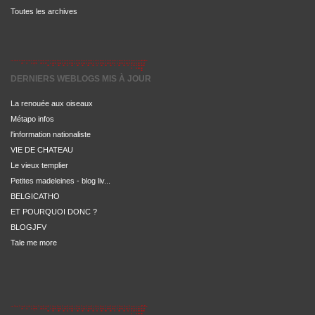
Toutes les archives
DERNIERS WEBLOGS MIS À JOUR
La renouée aux oiseaux
Métapo infos
l'information nationaliste
VIE DE CHATEAU
Le vieux templier
Petites madeleines - blog liv...
BELGICATHO
ET POURQUOI DONC ?
BLOGJFV
Tale me more