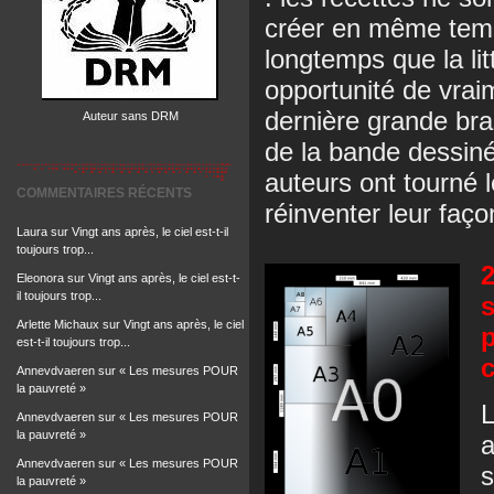
créer en même temp
longtemps que la lit
opportunité de vrai
dernière grande bra
Auteur sans DRM
de la bande dessin
auteurs ont tourné le
COMMENTAIRES RÉCENTS
réinventer leur faço
Laura
sur
Vingt ans après, le ciel est-t-il
toujours trop...
2
Eleonora
sur
Vingt ans après, le ciel est-t-
il toujours trop...
s
Arlette Michaux
sur
Vingt ans après, le ciel
p
est-t-il toujours trop...
c
Annevdvaeren
sur
« Les mesures POUR
la pauvreté »
L
Annevdvaeren
sur
« Les mesures POUR
la pauvreté »
a
Annevdvaeren
sur
« Les mesures POUR
s
la pauvreté »