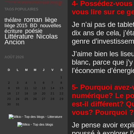
4- Possédez-vous 
TAGS POPULAIRES
vous lire sur ce 
roman
liège
théâtre
Je n’ai pas de table
BD
liège 2015
nouvelles
poésie
écriture
dix ans de cela, j’ét
Littérature
Nicolas
genre d’investissem
Ancion
J’aime bien les lise
AOÛT 2026
blanc, parce que j’y
l’économie d’énergie
D
L
M
M
J
V
S
1
2
3
4
5
6
7
8
5- Pourquoi avez-
9
10
11
12
13
14
15
numérique? Le pou
16
17
18
19
20
21
22
23
24
25
26
27
28
29
est-il différent? Q
30
31
vous? Pourquoi ?
Je pense avoir expl
poussé à explorer l’