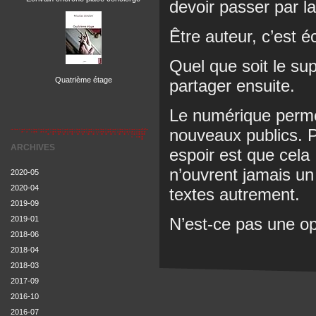
devoir passer par la
Être auteur, c’est é
Quel que soit le sup
Quatrième étage
partager ensuite.
Le numérique perme
nouveaux publics. P
ARCHIVES
espoir est que cel
n’ouvrent jamais un 
2020-05
2020-04
textes autrement.
2019-09
N’est-ce pas une op
2019-01
2018-06
2018-04
2018-03
2017-09
2016-10
2016-07