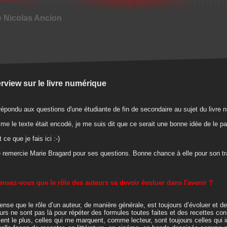
e Nicolas Ancion
erview sur le livre numérique
 répondu aux questions d'une étudiante de fin de secondaire au sujet du livre 
e le texte était encodé, je me suis dit que ce serait une bonne idée de le pa
 ce que je fais ici :-)
e remercie Marie Bragard pour ses questions. Bonne chance à elle pour son tra
ensez-vous que le rôle des auteurs va devoir évoluer dans l'avenir ?
ense que le rôle d’un auteur, de manière générale, est toujours d’évoluer et de 
urs ne sont pas là pour répéter des formules toutes faites et des recettes c
sent le plus, celles qui me marquent, comme lecteur, sont toujours celles qui 