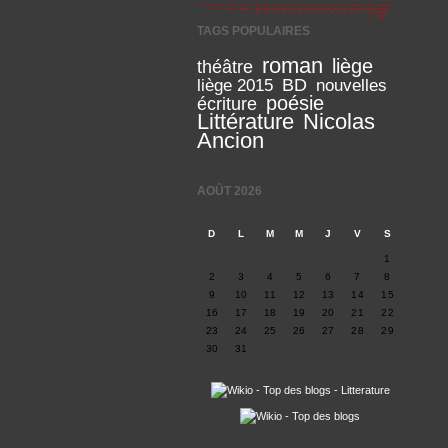
TAGS POPULAIRES
roman
liège
théâtre
BD
liège 2015
nouvelles
poésie
écriture
Littérature
Nicolas
Ancion
AOÛT 2026
D
L
M
M
J
V
S
1
2
3
4
5
6
7
8
9
10
11
12
13
14
15
16
17
18
19
20
21
22
23
24
25
26
27
28
29
30
31