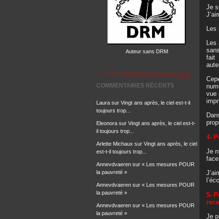
Je s
J’ai
Les 
Les 
sans
Auteur sans DRM
fait
aute
Cepe
COMMENTAIRES RÉCENTS
numé
vue 
impr
Laura
sur
Vingt ans après, le ciel est-t-il
toujours trop...
Dans
prop
Eleonora
sur
Vingt ans après, le ciel est-t-
il toujours trop...
4- P
Arlette Michaux
sur
Vingt ans après, le ciel
Je n
est-t-il toujours trop...
face
Annevdvaeren
sur
« Les mesures POUR
la pauvreté »
J’ai
l’éc
Annevdvaeren
sur
« Les mesures POUR
la pauvreté »
5- P
rece
Annevdvaeren
sur
« Les mesures POUR
la pauvreté »
Je p