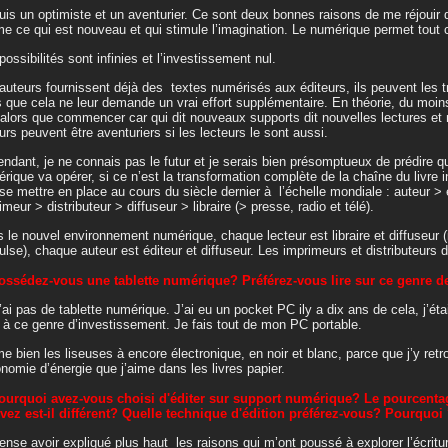
uis un optimiste et un aventurier. Ce sont deux bonnes raisons de me réjouir 
me ce qui est nouveau et qui stimule l’imagination. Le numérique permet tout 
possibilités sont infinies et l’investissement nul.
auteurs fournissent déjà des textes numérisés aux éditeurs, ils peuvent les 
 que cela ne leur demande un vrai effort supplémentaire. En théorie, du moins;
 alors que commencer car qui dit nouveaux supports dit nouvelles lectures et
urs peuvent être aventuriers si les lecteurs le sont aussi.
ndant, je ne connais pas le futur et je serais bien présomptueux de prédire 
rique va opérer, si ce n’est la transformation complète de la chaîne du livre 
se mettre en place au cours du siècle dernier à l’échelle mondiale : auteur >
imeur > distributeur > diffuseur > libraire (> presse, radio et télé).
 le nouvel environnement numérique, chaque lecteur est libraire et diffuseur (i
ulse), chaque auteur est éditeur et diffuseur. Les imprimeurs et distributeurs 
ossédez-vous une tablette numérique? Préférez-vous lire sur ce genre 
’ai pas de tablette numérique. J’ai eu un pocket PC ily a dix ans de cela, j’étai
 à ce genre d’investissement. Je fais tout de mon PC portable.
me bien les liseuses à encore électronique, en noir et blanc, parce que j’y retr
onomie d’énergie que j’aime dans les livres papier.
ourquoi avez-vous choisi d'éditer sur support numérique? Le pourcentag
vez est-il différent? Quelle technique d'édition préférez-vous? Pourquoi
ense avoir expliqué plus haut les raisons qui m’ont poussé à explorer l’écrit