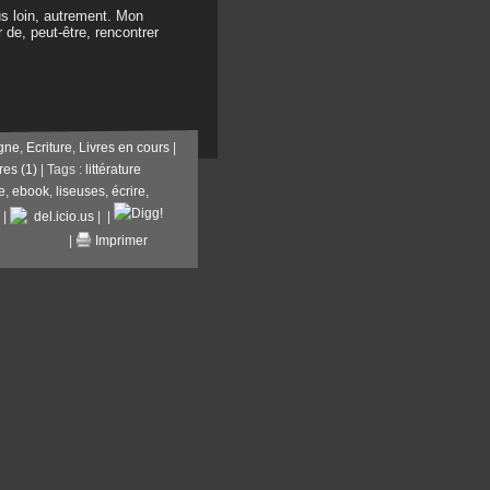
us loin, autrement. Mon
 de, peut-être, rencontrer
igne
,
Ecriture
,
Livres en cours
|
es (1)
| Tags :
littérature
e
,
ebook
,
liseuses
,
écrire
,
|
del.icio.us
|
|
|
Imprimer