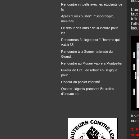
nouv
Rencontre virtuelle avec les étudiants de
L’ar
la...
faut
Après "Blockbuster" : "Sabordage",
tell
nouveau...
l’ef
indu
Le retour des ours : de la lecture pour
les...
Rencontres à Liège pour "L'homme qui
valait 35...
Rencontre à la Scène nationale du
Grand...
Rencontre au Musée Fabre à Montpellier
Fureur de Lire : de retour en Belgique
pour...
L'odeur du papier imprimé
Quatre Liégeois prennent Bruxelles
d'assaut ce...
à ve
numé
3- E
vou