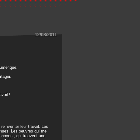
12/03/2011
numérique.
rtager.
vail !
réinventer leur travail. Les
onnues. Les oeuvres qui me
innovent, qui trouvent une