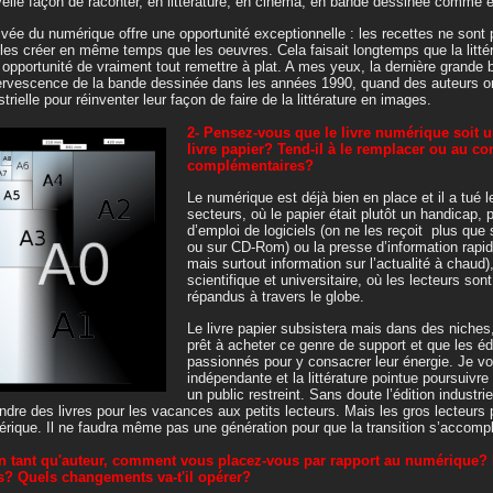
elle façon de raconter, en littérature, en cinéma, en bande dessinée comme e
rivée du numérique offre une opportunité exceptionnelle : les recettes ne sont p
 les créer en même temps que les oeuvres. Cela faisait longtemps que la littér
e opportunité de vraiment tout remettre à plat. A mes yeux, la dernière grande
fervescence de la bande dessinée dans les années 1990, quand des auteurs ont
strielle pour réinventer leur façon de faire de la littérature en images.
2- Pensez-vous que le livre numérique soit 
livre papier? Tend-il à le remplacer ou au con
complémentaires?
Le numérique est déjà bien en place et il a tué l
secteurs, où le papier était plutôt un handicap
d’emploi de logiciels (on ne les reçoit plus que 
ou sur CD-Rom) ou la presse d’information rapi
mais surtout information sur l’actualité à chaud)
scientifique et universitaire, où les lecteurs so
répandus à travers le globe.
Le livre papier subsistera mais dans des niches,
prêt à acheter ce genre de support et que les é
passionnés pour y consacrer leur énergie. Je vo
indépendante et la littérature pointue poursuivre l
un public restreint. Sans doute l’édition industrie
ndre des livres pour les vacances aux petits lecteurs. Mais les gros lecteurs
rique. Il ne faudra même pas une génération pour que la transition s’accompl
n tant qu'auteur, comment vous placez-vous par rapport au numérique? 
s? Quels changements va-t'il opérer?