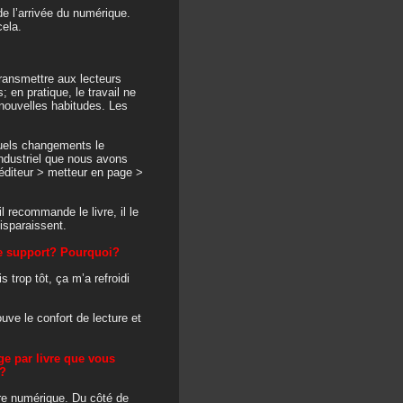
de l’arrivée du numérique.
cela.
transmettre aux lecteurs
 en pratique, le travail ne
 nouvelles habitudes. Les
quels changements le
industriel que nous avons
 éditeur > metteur en page >
l recommande le livre, il le
disparaissent.
de support? Pourquoi?
s trop tôt, ça m’a refroidi
ouve le confort de lecture et
e par livre que vous
 ?
ure numérique. Du côté de