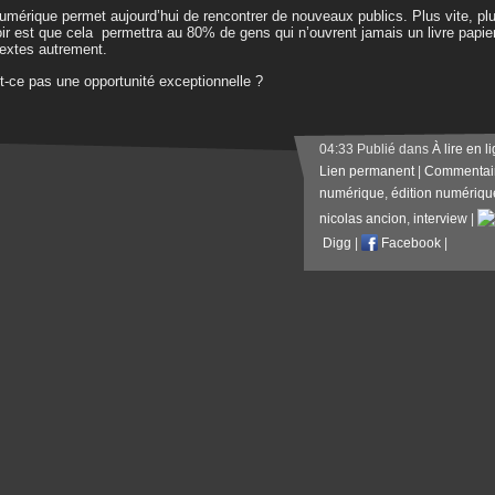
umérique permet aujourd’hui de rencontrer de nouveaux publics. Plus vite, pl
ir est que cela permettra au 80% de gens qui n’ouvrent jamais un livre papier
textes autrement.
t-ce pas une opportunité exceptionnelle ?
04:33 Publié dans
À lire en l
Lien permanent
|
Commentair
numérique
,
édition numériqu
nicolas ancion
,
interview
|
Digg
|
Facebook
|