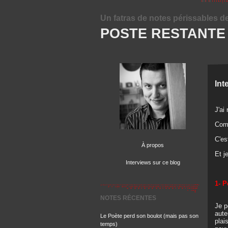
Un fatras de notes périssables d
POSTE RESTANTE
Int
J'ai
Comm
C'est
À propos
Et j
Interviews sur ce blog
1- P
NOTES RÉCENTES
Je p
aute
Le Poète perd son boulot (mais pas son
plai
temps)