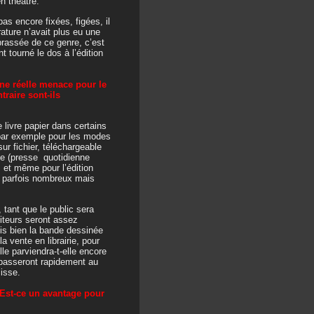
n théâtre.
as encore fixées, figées, il
ature n’avait plus eu une
 brassée de ce genre, c’est
 tourné le dos à l’édition
une réelle menace pour le
traire sont-ils
e livre papier dans certains
, par exemple pour les modes
sur fichier, téléchargeable
de (presse quotidienne
, et même pour l’édition
nt parfois nombreux mais
 tant que le public sera
diteurs seront assez
is bien la bande dessinée
a vente en librairie, pour
lle parviendra-t-elle encore
 passeront rapidement au
isse.
Est-ce un avantage pour