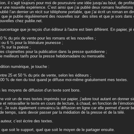
ition, il s’agit toujours pour moi de poursuivre une idée jusqu’au bout, de profit
er une nouvelle expérience. C’est ainsi que j’ai publié deux romans feuilletons 
 publié l’an dernier un récit sur téléphone portable, que j’ai écrit un roman en d
 que je publie régulièrement des nouvelles sur des sites et que je sors dans 
ouvelles chez publie.net.
ourcentage que je reçois d'un éditeur à l'autre est bien différent. En papier, jé 
0 % du prix de vente pour les romans et les nouvelles ;
 ou 6 % pour la littérature jeunesse ;
 % sur la poésie ;
es clopinettes pour la publication dans la presse quotidienne ;
e meilleurs tarifs pour la presse hebdomadaire ou mensuelle.
dition numérique, je touche :
ntre 25 et 50 % du prix de vente, selon les éditeurs ;
100 % de rien du tout quand je diffuse moi-même gratuitement mes textes.
 les moyens de diffusion d’un texte sont bons.
me voir un de mes textes imprimés sur papier, j’adore tout autant en donner s
e et retravailler le texte en cours de lecture, à chaud, en fonction de l’émotio
ic. Je suis également convaincu la diffusion en ligne car elle permet d’avoir 
de temps, sans devoir passer par la médiation de la presse et de la télé.
 auteur, c’est écrire des textes.
 que soit le support, quel que soit le moyen de le partager ensuite.