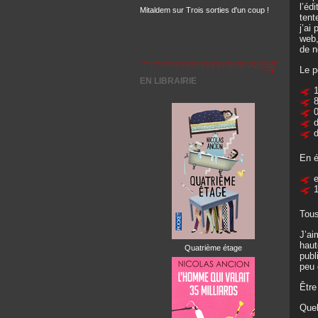
l’éd
Mitaldem
sur
Trois sorties d'un coup !
tent
j’ai
web,
de n
Le p
EN LIBRAIRIE
1
8
0
d
d
En é
e
Tous
J’ai
haut
Quatrième étage
publ
peu 
Être
Quel