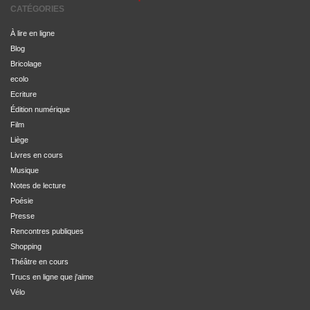
CATÉGORIES
À lire en ligne
Blog
Bricolage
ecolo
Ecriture
Édition numérique
Film
Liège
Livres en cours
Musique
Notes de lecture
Poésie
Presse
Rencontres publiques
Shopping
Théâtre en cours
Trucs en ligne que j'aime
Vélo