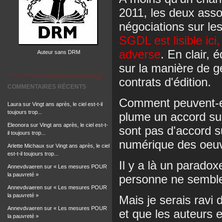
2011, les deux asso
négociations sur le
SGDL est lisible ici,
adverse
. En clair, 
Auteur sans DRM
sur la manière de g
contrats d'édition.
COMMENTAIRES RÉCENTS
Comment peuvent-ell
Laura
sur
Vingt ans après, le ciel est-t-il
toujours trop...
plume un accord sur
Eleonora
sur
Vingt ans après, le ciel est-t-
sont pas d'accord s
il toujours trop...
numérique des oeu
Arlette Michaux
sur
Vingt ans après, le ciel
est-t-il toujours trop...
Il y a là un parado
Annevdvaeren
sur
« Les mesures POUR
la pauvreté »
personne ne semble
Annevdvaeren
sur
« Les mesures POUR
la pauvreté »
Mais je serais ravi
Annevdvaeren
sur
« Les mesures POUR
et que les auteurs 
la pauvreté »