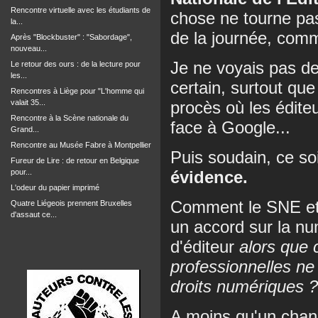
Rencontre virtuelle avec les étudiants de
chose ne tourne pa
la...
de la journée, comm
Après "Blockbuster" : "Sabordage",
nouveau...
Je ne voyais pas de
Le retour des ours : de la lecture pour
les...
certain, surtout que
Rencontres à Liège pour "L'homme qui
valait 35...
procès où les édite
Rencontre à la Scène nationale du
face à Google...
Grand...
Rencontre au Musée Fabre à Montpellier
Puis soudain, ce so
Fureur de Lire : de retour en Belgique
pour...
évidence.
L'odeur du papier imprimé
Comment le SNE et 
Quatre Liégeois prennent Bruxelles
d'assaut ce...
un accord sur la nu
d'éditeur
alors que
professionnelles ne
droits numériques 
A moins qu'un chan