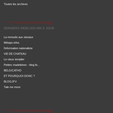
Toutes les archives
DERNIERS WEBLOGS MIS À JOUR
La renouée aux oiseaux
Métapo infos
l'information nationaliste
VIE DE CHATEAU
Le vieux templier
Petites madeleines - blog liv...
BELGICATHO
ET POURQUOI DONC ?
BLOGJFV
Tale me more