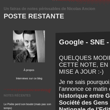
Un fatras de notes périssables de Nicolas Ancion
POSTE RESTANTE
Google - SNE -
QUELQUES MODIF
CETTE NOTE, EN
MISE A JOUR :-)
À propos
Interviews sur ce blog
Je ne sais pourquoi
l'annonce ce matin
historique entre G
NOTES RÉCENTES
Société des Gens 
Le Poète perd son boulot (mais pas son
Nationale de l'Edi
temps)