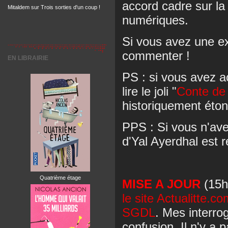
accord cadre sur la 
Mitaldem
sur
Trois sorties d'un coup !
numériques.
Si vous avez une ex
commenter !
EN LIBRAIRIE
PS : si vous avez 
lire le joli "
Conte de
historiquement éton
PPS : Si vous n'av
d'Yal Ayerdhal est r
Quatrième étage
MISE A JOUR
(15h
le site Actualitte.
SGDL
. Mes interrog
confusion. Il n'y a 