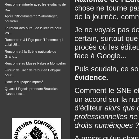
Rencontre virtuelle avec les étudiants de
chose ne tourne pa
la...
de la journée, comm
Après "Blockbuster" : "Sabordage",
nouveau...
Je ne voyais pas de
Le retour des ours : de la lecture pour
les...
certain, surtout que
Rencontres à Liège pour "L'homme qui
valait 35...
procès où les édite
Rencontre à la Scène nationale du
face à Google...
Grand...
Rencontre au Musée Fabre à Montpellier
Puis soudain, ce so
Fureur de Lire : de retour en Belgique
pour...
évidence.
L'odeur du papier imprimé
Comment le SNE et 
Quatre Liégeois prennent Bruxelles
d'assaut ce...
un accord sur la nu
d'éditeur
alors que
professionnelles ne
droits numériques 
A moins qu'un chan