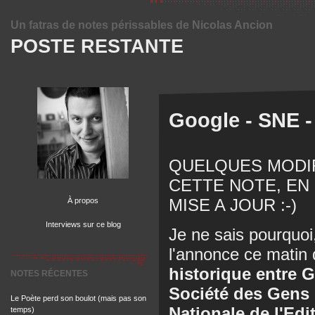
Un fatras de notes périssables de Nicolas Ancion
POSTE RESTANTE
Google - SNE -
QUELQUES MODIF
CETTE NOTE, EN
MISE A JOUR :-)
À propos
Interviews sur ce blog
Je ne sais pourquoi
l'annonce ce matin
historique entre G
NOTES RÉCENTES
Société des Gens 
Le Poète perd son boulot (mais pas son
Nationale de l'Edi
temps)