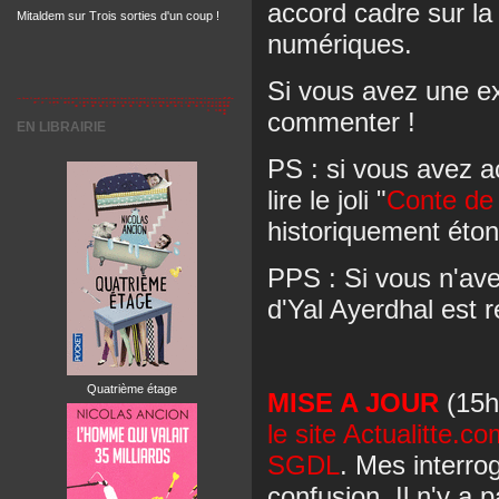
accord cadre sur la 
Mitaldem
sur
Trois sorties d'un coup !
numériques.
Si vous avez une ex
commenter !
EN LIBRAIRIE
PS : si vous avez 
lire le joli "
Conte de
historiquement éton
PPS : Si vous n'av
d'Yal Ayerdhal est r
Quatrième étage
MISE A JOUR
(15h
le site Actualitte.
SGDL
. Mes interrog
confusion. Il n'y a 