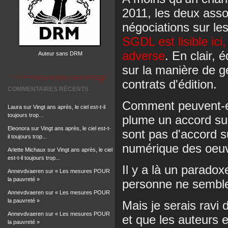
2011, les deux asso
négociations sur le
SGDL est lisible ici,
adverse
. En clair, 
Auteur sans DRM
sur la manière de g
contrats d'édition.
COMMENTAIRES RÉCENTS
Comment peuvent-ell
Laura
sur
Vingt ans après, le ciel est-t-il
toujours trop...
plume un accord sur
Eleonora
sur
Vingt ans après, le ciel est-t-
sont pas d'accord s
il toujours trop...
numérique des oeu
Arlette Michaux
sur
Vingt ans après, le ciel
est-t-il toujours trop...
Il y a là un parado
Annevdvaeren
sur
« Les mesures POUR
la pauvreté »
personne ne semble
Annevdvaeren
sur
« Les mesures POUR
la pauvreté »
Mais je serais ravi
Annevdvaeren
sur
« Les mesures POUR
et que les auteurs 
la pauvreté »