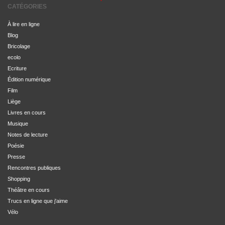
CATÉGORIES
À lire en ligne
Blog
Bricolage
ecolo
Ecriture
Édition numérique
Film
Liège
Livres en cours
Musique
Notes de lecture
Poésie
Presse
Rencontres publiques
Shopping
Théâtre en cours
Trucs en ligne que j'aime
Vélo