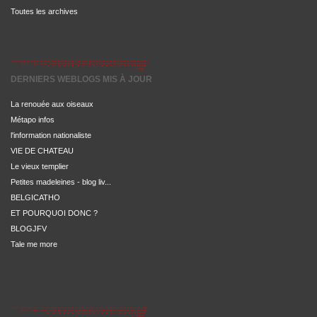
Toutes les archives
DERNIERS WEBLOGS MIS À JOUR
La renouée aux oiseaux
Métapo infos
l'information nationaliste
VIE DE CHATEAU
Le vieux templier
Petites madeleines - blog liv...
BELGICATHO
ET POURQUOI DONC ?
BLOGJFV
Tale me more